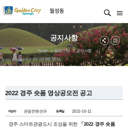
공지사항
Home
열린마당
공지사항
2022 경주 숏폼 영상공모전 공고
관광컨벤션과
2022-10-11
작성자
등록일
경주 스마트관광도시 조성을 위한
「2022 경주 숏폼