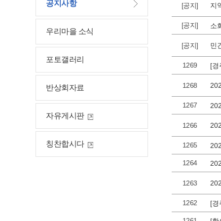
공지사항
[공지]
지
[공지]
우리마을 소식
[공지]
민
포토갤러리
1269
[
1268
2
반상회자료
1267
자유게시판
1266
칭찬합시다
1265
2
1264
2
1263
2
1262
[
1261