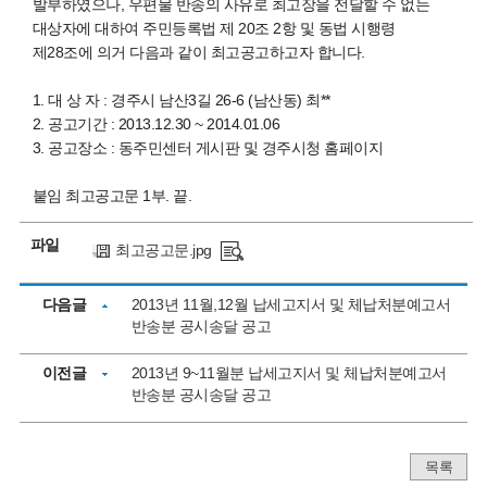
발부하였으나, 우편물 반송의 사유로 최고장을 전달할 수 없는
대상자에 대하여 주민등록법 제 20조 2항 및 동법 시행령
제28조에 의거 다음과 같이 최고공고하고자 합니다.
1. 대 상 자 : 경주시 남산3길 26-6 (남산동) 최**
2. 공고기간 : 2013.12.30 ~ 2014.01.06
3. 공고장소 : 동주민센터 게시판 및 경주시청 홈페이지
붙임 최고공고문 1부. 끝.
파일
최고공고문.jpg
다음글
2013년 11월,12월 납세고지서 및 체납처분예고서
반송분 공시송달 공고
이전글
2013년 9~11월분 납세고지서 및 체납처분예고서
반송분 공시송달 공고
목록