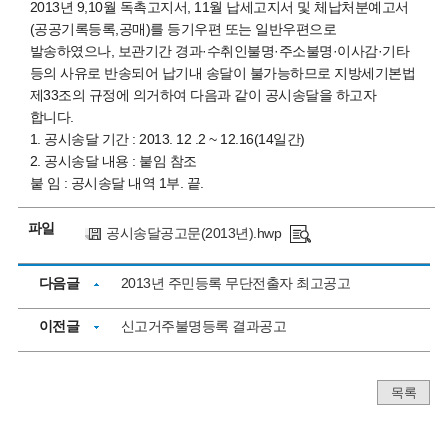
2013년 9,10월 독촉고지서, 11월 납세고지서 및 체납처분예고서
(공공기록등록,공매)를 등기우편 또는 일반우편으로
발송하였으나, 보관기간 경과·수취인불명·주소불명·이사감·기타
등의 사유로 반송되어 납기내 송달이 불가능하므로 지방세기본법
제33조의 규정에 의거하여 다음과 같이 공시송달을 하고자
합니다.
1. 공시송달 기간 : 2013. 12 .2 ~ 12.16(14일간)
2. 공시송달 내용 : 붙임 참조
붙 임 : 공시송달 내역 1부. 끝.
파일
공시송달공고문(2013년).hwp
다음글
2013년 주민등록 무단전출자 최고공고
이전글
신고거주불명등록 결과공고
목록