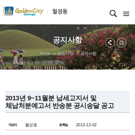
공지사항
Home
열린마당
공지사항
2013년 9~11월분 납세고지서 및
체납처분예고서 반송분 공시송달 공고
월성동
2013-12-02
작성자
등록일