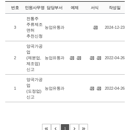
번호
민원사무명
담당부서
예제
서식
작성일
전통주
주류제조
3
농업유통과
2024-12-23
면허
추천신청
양곡가공
업
2
(제분업,
농업유통과
2022-04-26
제조업)
신고
양곡가공
업
1
농업유통과
2022-04-26
(도정업)
신고
1