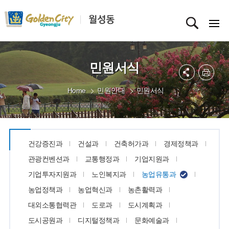
민원서식
Home
민원안내
민원서식
건강증진과
건설과
건축허가과
경제정책과
관광컨벤션과
교통행정과
기업지원과
기업투자지원과
노인복지과
농업유통과
농업정책과
농업혁신과
농촌활력과
대외소통협력관
도로과
도시계획과
도시공원과
디지털정책과
문화예술과