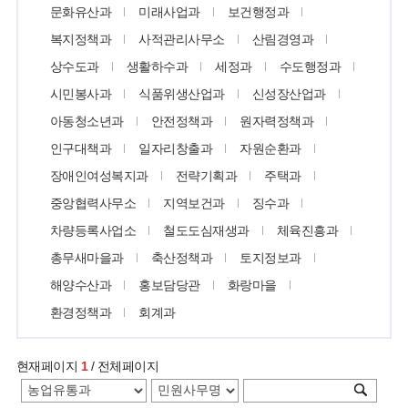
문화유산과
미래사업과
보건행정과
복지정책과
사적관리사무소
산림경영과
상수도과
생활하수과
세정과
수도행정과
시민봉사과
식품위생산업과
신성장산업과
아동청소년과
안전정책과
원자력정책과
인구대책과
일자리창출과
자원순환과
장애인여성복지과
전략기획과
주택과
중앙협력사무소
지역보건과
징수과
차량등록사업소
철도도심재생과
체육진흥과
총무새마을과
축산정책과
토지정보과
해양수산과
홍보담당관
화랑마을
환경정책과
회계과
현재페이지
1
/ 전체페이지