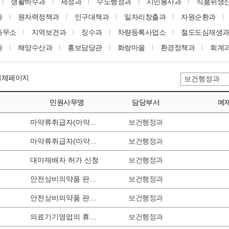
생활하수과
세정과
수도행정과
시민봉사과
식품위생
과
원자력정책과
인구대책과
일자리창출과
자원순환과
사무소
지역보건과
징수과
차량등록사업소
철도도심재생
과
해양수산과
홍보담당관
화랑마을
환경정책과
회계
 전체페이지
민원사무명
담당부서
예
보건행정과
마약류취급자(마약류관리자) 지정사항 변경 신청
보건행정과
마약류취급자(마약류관리자) 지정 신청
보건행정과
대마재배자 허가 신청
보건행정과
안전상비의약품 판매자의 지위승계
보건행정과
안전상비의약품 판매자 등록(변경등록)
보건행정과
의료기기영업의 휴폐업 신고