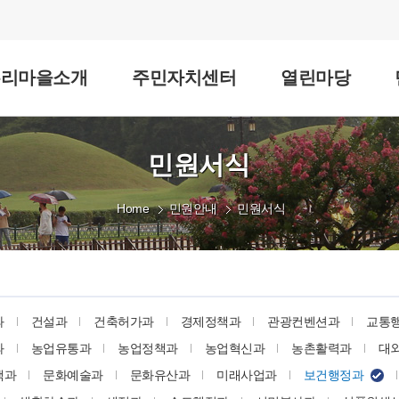
우리마을소개
주민자치센터
열린마당
민원서식
Home
민원안내
민원서식
과
건설과
건축허가과
경제정책과
관광컨벤션과
교통
과
농업유통과
농업정책과
농업혁신과
농촌활력과
대
책과
문화예술과
문화유산과
미래사업과
보건행정과