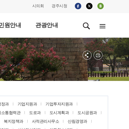
시의회
경주시청
민원안내
관광안내
행정과
기업지원과
기업투자지원과
외소통협력관
도로과
도시계획과
도시공원과
복지정책과
사적관리사무소
산림경영과