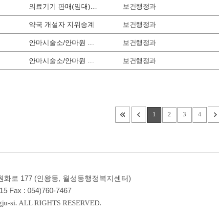
보건행정과
의료기기 판매(임대)업 신고사항 변경
보건행정과
약국 개설자 지위승계
보건행정과
안마시술소/안마원 휴폐업신고
보건행정과
안마시술소/안마원 개설등록(변경) 신고
1
2
3
4
 원화로 177 (인왕동, 월성동행정복지센터)
15
Fax :
054)760-7467
ju-si. ALL RIGHTS RESERVED.