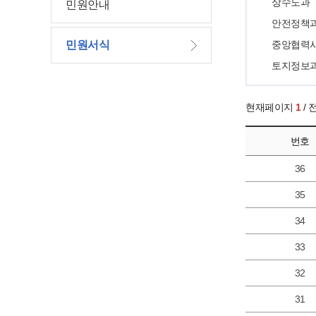
상수도과
민원안내
안전정책
민원서식
중앙협력
토지정보
현재페이지
1
/
번호
36
35
34
33
32
31