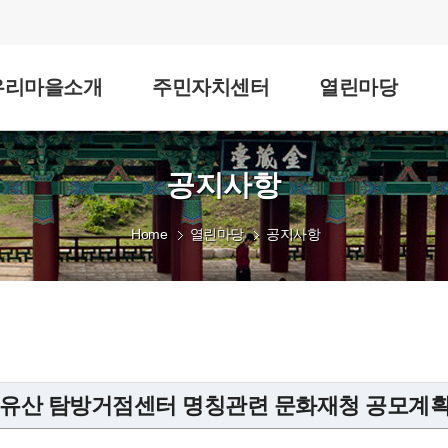
우리마을소개
주민자치센터
열린마당
공지사항
Home
열린마당
공지사항
계유산 탐방거점센터 명칭관련 문화재청 공모계획