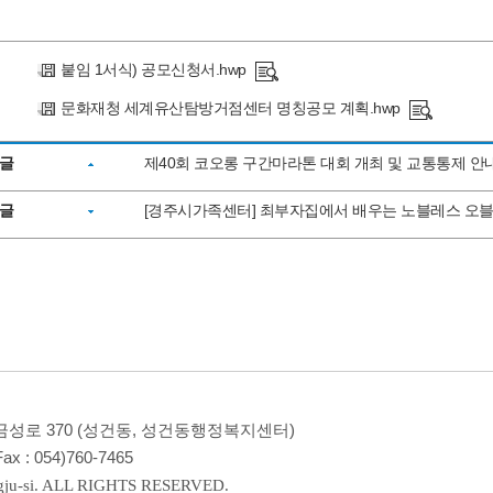
붙임 1서식) 공모신청서.hwp
문화재청 세계유산탐방거점센터 명칭공모 계획.hwp
글
제40회 코오롱 구간마라톤 대회 개최 및 교통통제 안
글
[경주시가족센터] 최부자집에서 배우는 노블레스 오
 금성로 370 (성건동, 성건동행정복지센터)
ax :
054)760-7465
ju-si. ALL RIGHTS RESERVED.