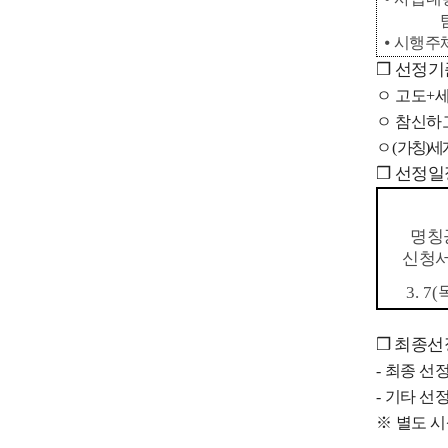
탐방
⦁
시행주체
❒
선정기
ㅇ
고도
+
세
ㅇ
참신하
ㅇ(
가칭)
세
❒
선정일
명칭
신청서
3. 7(
❒
최종선정
-
최종 선정작
-
기타 선정
※
별도 시