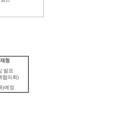
재청
및 발표
책협의회
)
목
)예정