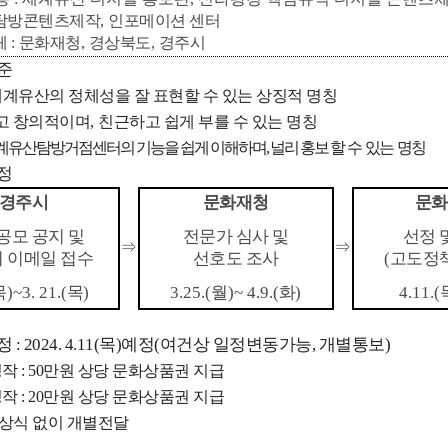
콘텐츠제작
,
인포메이션 센터
 :
문화재청
,
경상북도
,
경주시
준
계유산의 정체성을 잘 표현할 수 있는 상징적 명칭
고 창의적이며
,
친근하고 쉽게 부를 수 있는 명칭
계유산탐방거점센터의 기능을 쉽게 이해하며
,
널리 홍보 할
수 있는 명칭
정
경주시
문화재청
문화
공모 공지 및
전문가 심사 및
선정 
⇒
⇒
 이메일 접수
선호도 조사
(
고도정
목
)
~
3. 21.(
목
)
3.
25.(
월
)
~ 4.
9.(
화
)
4.11.(
 : 2024. 4.11(목)예정(여건상 일정변동가능, 개별통보)
 : 50
만원 상당 문화상품권 지급
작 : 20만원
상당 문화상품권 지급
상식 없이 개별전달