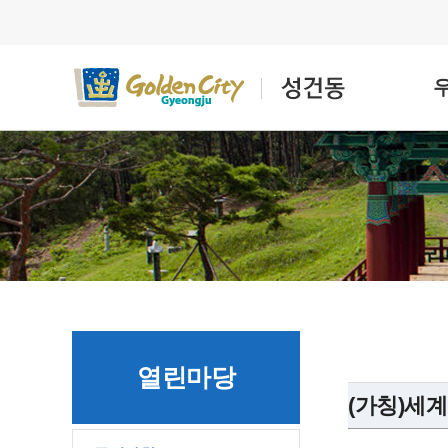
열린마당
(가칭)세