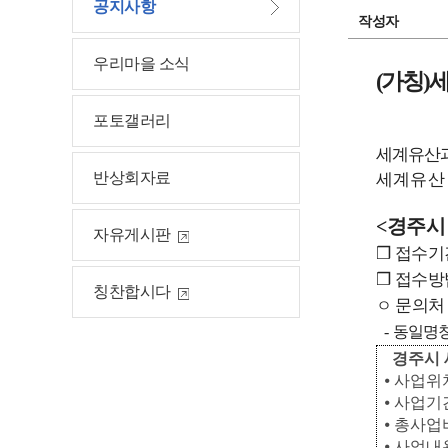
공지사항
작성자
우리마을 소식
(가칭)
세
포토갤러리
세계유산과
반상회자료
세계유산
<
경주시
자유게시판
❒
접수기간 :
❒
접수방법
칭찬합시다
문의처 
ㅇ
-
동일명칭
경주시
⦁
사업위치
⦁
사업기간 
⦁
총사업비 
⦁
사업내용