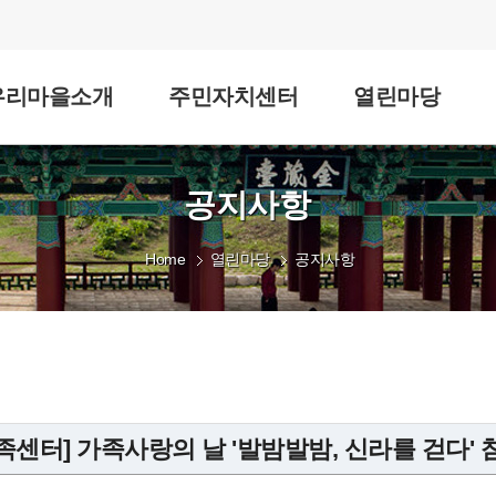
우리마을소개
주민자치센터
열린마당
공지사항
Home
열린마당
공지사항
족센터] 가족사랑의 날 '발밤발밤, 신라를 걷다'