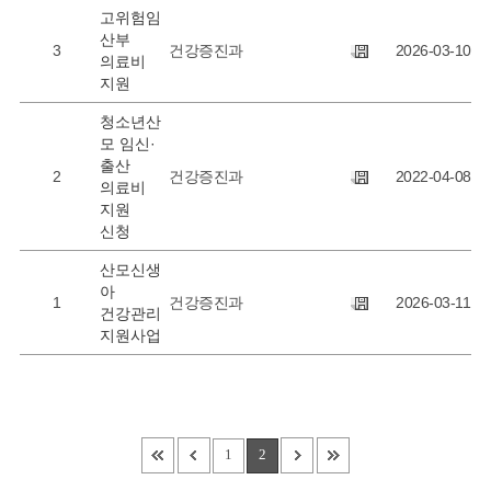
고위험임
산부
3
건강증진과
2026-03-10
의료비
지원
청소년산
모 임신·
출산
2
건강증진과
2022-04-08
의료비
지원
신청
산모신생
아
1
건강증진과
2026-03-11
건강관리
지원사업
1
2