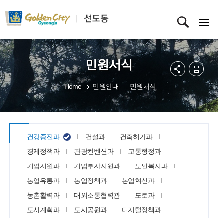
민원서식
Home
민원안내
민원서식
건강증진과
건설과
건축허가과
경제정책과
관광컨벤션과
교통행정과
기업지원과
기업투자지원과
노인복지과
농업유통과
농업정책과
농업혁신과
농촌활력과
대외소통협력관
도로과
도시계획과
도시공원과
디지털정책과