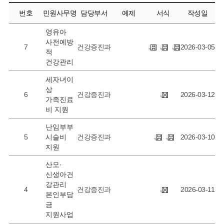
번호
민원사무명
담당부서
예제
서식
작성일
영유아
사전예방
7
건강증진과
2026-03-05
적
건강관리
세자녀이
상
6
건강증진과
2026-03-12
가족진료
비 지원
난임부부
5
시술비
건강증진과
2026-03-10
지원
산모·
신생아건
강관리
4
건강증진과
2026-03-11
본인부담
금
지원사업