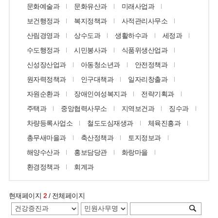
문화예술과
문화유산과
미래사업과
보건행정과
복지정책과
사적관리사무소
산림경영과
상수도과
생활하수과
세정과
수도행정과
시민봉사과
식품위생산업과
신성장산업과
아동청소년과
안전정책과
원자력정책과
인구대책과
일자리창출과
자원순환과
장애인여성복지과
전략기획과
주택과
중앙협력사무소
지역보건과
징수과
차량등록사업소
철도도심재생과
체육진흥과
총무새마을과
축산정책과
토지정보과
해양수산과
홍보담당관
화랑마을
환경정책과
회계과
현재페이지
2
/ 전체페이지