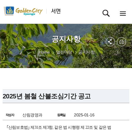
공지사항
Home
열린마당
공지사항
2025년 봄철 산불조심기간 공고
산림경영과
2025-01-16
작성자
등록일
｢산림보호법｣ 제
31
조 제
3
항
,
같은 법 시행령 제
22
조 및 같은 법