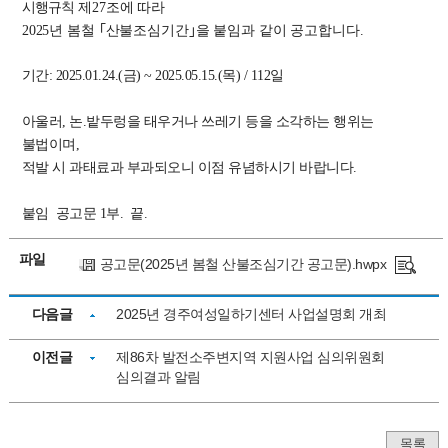
시행규칙
제
27
조에 따라
2025
년 봄철 ｢산불조심기간｣을 붙임과 같이 공고합니다.
기간: 2025.01.24.(금) ~ 2025.05.15.(목) / 112일
아울러, 논.밭두렁을 태우거나 쓰레기 등을 소각하는 행위는
불법이며,
적발 시 과태료과 부과되오니 이점 유념하시기 바랍니다.
붙임 공고문 1부. 끝.
파일
공고문(2025년 봄철 산불조심기간 공고문).hwpx
다음글
2025년 경주여성일하기센터 사업설명회 개최
이전글
제86차 발전소주변지역 지원사업 심의위원회
심의결과 알림
목록