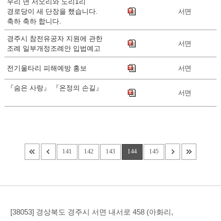
우리 면 서오리와 도리1리
경로당이 새 단장을 했습니다.
서면
축하 축하 합니다.
경주시 참전유공자 지원에 관한
서면
조례 일부개정조례안 입법예고
전기울타리 피해예방 홍보
서면
『숨은 사랑』 『온정의 손길』
서면
141
142
143
144
145
[38053] 경상북도 경주시 서면 내서로 458 (아화리,