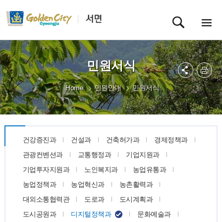
민원서식
Home
민원안내
민원서식
건강증진과
건설과
건축허가과
경제정책과
관광컨벤션과
교통행정과
기업지원과
기업투자지원과
노인복지과
농업유통과
농업정책과
농업혁신과
농촌활력과
대외소통협력관
도로과
도시계획과
도시공원과
디지털정책과
문화예술과