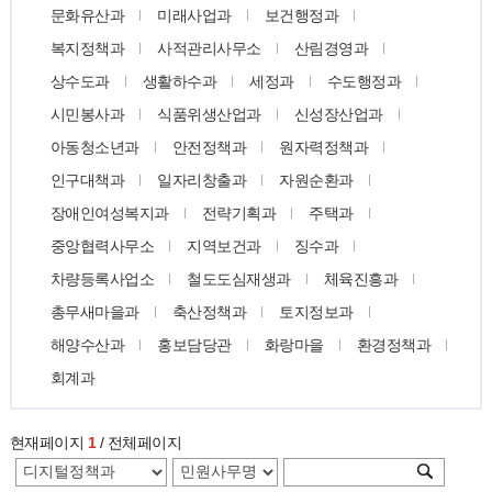
문화유산과
미래사업과
보건행정과
복지정책과
사적관리사무소
산림경영과
상수도과
생활하수과
세정과
수도행정과
시민봉사과
식품위생산업과
신성장산업과
아동청소년과
안전정책과
원자력정책과
인구대책과
일자리창출과
자원순환과
장애인여성복지과
전략기획과
주택과
중앙협력사무소
지역보건과
징수과
차량등록사업소
철도도심재생과
체육진흥과
총무새마을과
축산정책과
토지정보과
해양수산과
홍보담당관
화랑마을
환경정책과
회계과
현재페이지
1
/ 전체페이지