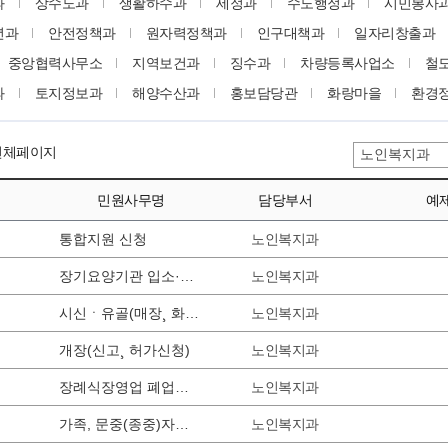
과
상수도과
생활하수과
세정과
수도행정과
시민봉사
년과
안전정책과
원자력정책과
인구대책과
일자리창출과
중앙협력사무소
지역보건과
징수과
차량등록사업소
철
과
토지정보과
해양수산과
홍보담당관
화랑마을
환경
 전체페이지
민원사무명
담당부서
예
노인복지과
통합지원 신청
노인복지과
장기요양기관 입소·이용 신청
노인복지과
시신ㆍ유골(매장¸ 화장)신고
노인복지과
개장(신고¸ 허가신청)
노인복지과
장례식장영업 폐업신고
노인복지과
가족, 문중(종중)자연장지 조성(변경)신고