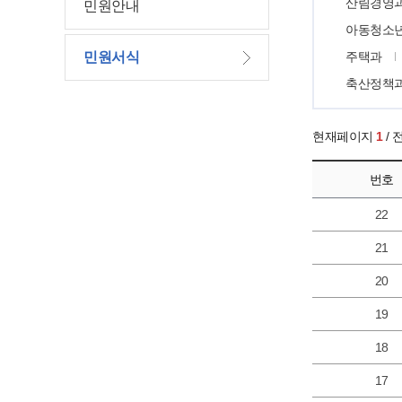
산림경영
민원안내
아동청소
민원서식
주택과
축산정책
현재페이지
1
/
번호
22
21
20
19
18
17