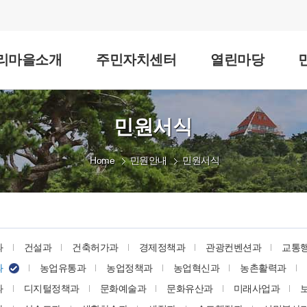
리마을소개
주민자치센터
열린마당
민원서식
Home
민원안내
민원서식
과
건설과
건축허가과
경제정책과
관광컨벤션과
교통
과
농업유통과
농업정책과
농업혁신과
농촌활력과
과
디지털정책과
문화예술과
문화유산과
미래사업과