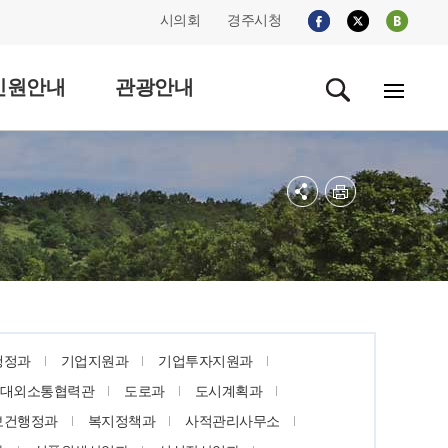
시의회
경주시청
민원안내
관광안내
행정과
기업지원과
기업투자지원과
대외소통협력관
도로과
도시계획과
보건행정과
복지정책과
사적관리사무소