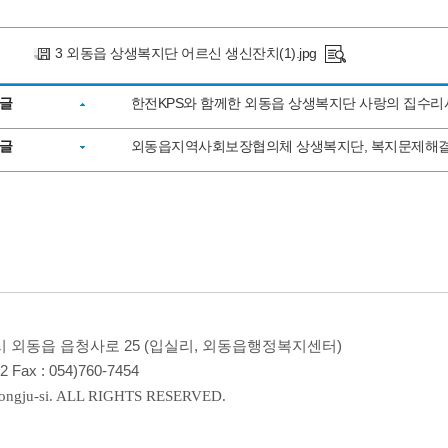
3 외동읍 상생복지단 어르신 생신잔치(1).jpg
글
한전KPS와 함께한 외동읍 상생복지단 사랑의 집수
글
외동읍지역사회보장협의체 상생복지단, 복지문제해결
경주시 외동읍 읍청사로 25 (입실리, 외동읍행정복지센터)
12
Fax :
054)760-7454
ngju-si. ALL RIGHTS RESERVED.