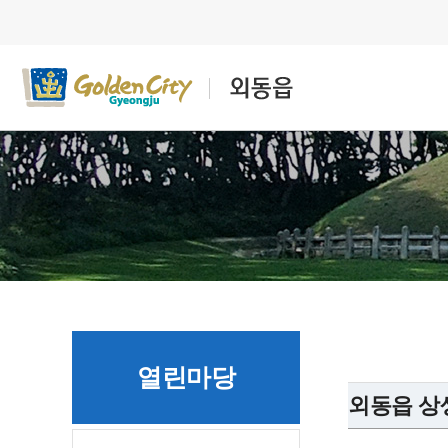
열린마당
외동읍 상