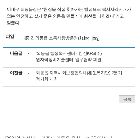
이대우 외동읍장은 “현장을 직접 찾아가는 행정으로 복지사각지대가
없는 안전하고 살기 좋은 외동읍 만들기에 최선을 다하겠다”라고
말했다.
파일
2. 외동읍 소통사랑방운영(1).jpg
다음글
‘외동읍 행정복지센터 - 한전KPS(주)
원자력정비기술센터’ 업무협약 체결
이전글
외동읍 지역사회보장협의체(相生복지단) 2분기
정기회 개최
목록