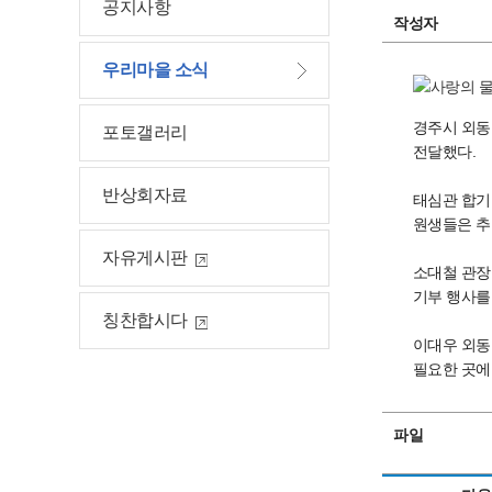
공지사항
작성자
우리마을 소식
경주시 외동
포토갤러리
전달했다.
반상회자료
태심관 합기
원생들은 추
자유게시판
소대철 관장
기부 행사를
칭찬합시다
이대우 외동
필요한 곳에
파일