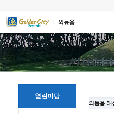
열린마당
외동읍 태