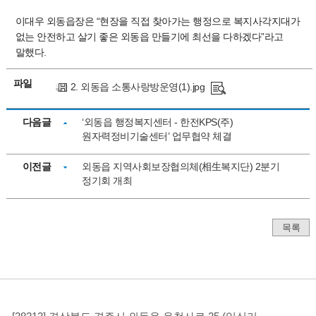
이대우 외동읍장은 “현장을 직접 찾아가는 행정으로 복지사각지대가
없는 안전하고 살기 좋은 외동읍 만들기에 최선을 다하겠다”라고
말했다.
파일
2. 외동읍 소통사랑방운영(1).jpg
다음글
‘외동읍 행정복지센터 - 한전KPS(주)
원자력정비기술센터’ 업무협약 체결
이전글
외동읍 지역사회보장협의체(相生복지단) 2분기
정기회 개최
목록