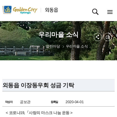
우리마을 소식
Home
열린마당
우리마을 소식
외동읍 이장동우회 성금 기탁
공보관
2020-04-01
작성자
등록일
< 코로나19,「사랑의 마스크 나눔 운동 >