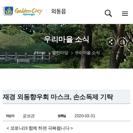
우리마을 소식
Home
열린마당
우리마을 소식
재경 외동향우회 마스크, 손소독제 기탁
공보관
2020-03-31
작성자
등록일
< 코로나19 함께 하면 극복됩니다 >