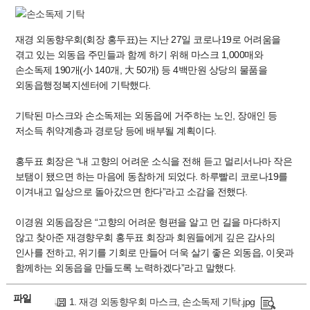
재경 외동향우회(회장 홍두표)는 지난 27일 코로나19로 어려움을
겪고 있는 외동읍 주민들과 함께 하기 위해 마스크 1,000매와
손소독제 190개(小 140개, 大 50개) 등 4백만원 상당의 물품을
외동읍행정복지센터에 기탁했다.
기탁된 마스크와 손소독제는 외동읍에 거주하는 노인, 장애인 등
저소득 취약계층과 경로당 등에 배부될 계획이다.
홍두표 회장은 “내 고향의 어려운 소식을 전해 듣고 멀리서나마 작은
보탬이 됐으면 하는 마음에 동참하게 되었다. 하루빨리 코로나19를
이겨내고 일상으로 돌아갔으면 한다”라고 소감을 전했다.
이경원 외동읍장은 “고향의 어려운 형편을 알고 먼 길을 마다하지
않고 찾아준 재경향우회 홍두표 회장과 회원들에게 깊은 감사의
인사를 전하고, 위기를 기회로 만들어 더욱 살기 좋은 외동읍, 이웃과
함께하는 외동읍을 만들도록 노력하겠다”라고 말했다.
파일
1. 재경 외동향우회 마스크, 손소독제 기탁.jpg