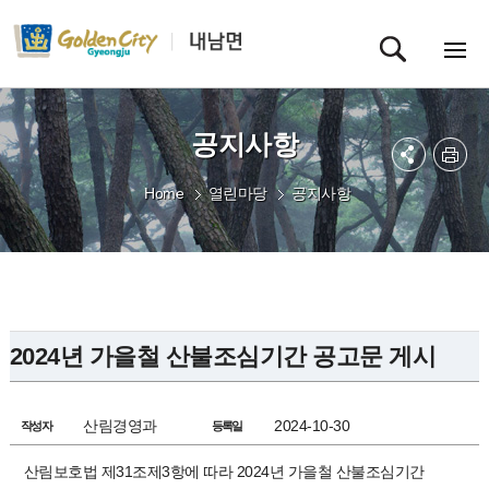
공지사항
Home
열린마당
공지사항
2024년 가을철 산불조심기간 공고문 게시
산림경영과
2024-10-30
작성자
등록일
산림보호법 제31조제3항에 따라 2024년 가을철 산불조심기간