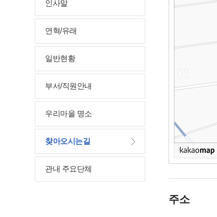
인사말
연혁/유래
일반현황
부서/직원안내
우리마을 명소
찾아오시는길
관내 주요단체
주소