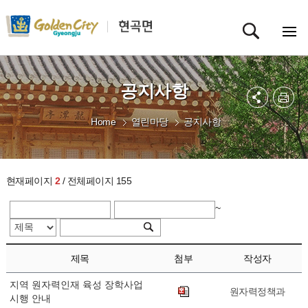
공지사항
Home
열린마당
공지사항
현재페이지
2
/ 전체페이지 155
~
제목
첨부
작성자
지역 원자력인재 육성 장학사업
원자력정책과
시행 안내