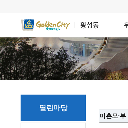
열린마당
미혼모·부