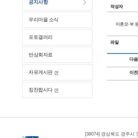
공지사항
작성자
우리마을 소식
미혼모·부 
포토갤러리
파일
반상회자료
다음
자유게시판
이전
칭찬합시다
[38074] 경상북도 경주