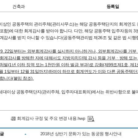
건축과
등록일
세대 이상인 공동주택의 관리주체(관리사무소)는 해당 공동주택단지의 회계연도 
포함)에 대한 회계감사를 받아야 합니다. 다만, 해당 공동주택 입주자등의 
계감사를 받지 아니할 수 있습니다(공동주택관리법 제26조 및 같은 법 시행령 
. 9. 22일부터는
외부회계감사를 실시하지 아니하거나
,
외
부회계감사를 거부ㆍ
회계감사를 방해한 자에 대해서도 지방자치단체 감사 등을 거부ㆍ방해 또는
처벌(1년 이하 징역 또는 1천만
원
이하 벌금 부과)로 강화(제99조제1호, 제1
1월
1일부터 12월 31일까지)하여야 하므로 회계연도가 이와 다른 공동주
 합니다
(붙임 참
조).
300세대이상 공동주택단지(관리주체, 입주자대표회의)에서는 위반사항으로 
회계감사 규정 및 주요 변경 내용.hwp
글
2018년 상반기 문화가 있는 동궁원 행사안내