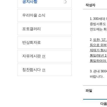
공지사항
작성자
우리마을 소식
1. 300
증빙서류도 
포토갤러리
연도에는 회
2.
또한, '17
반상회자료
등으로 외
부
제재가 형사
통일(
매년 
자유게시판
통일하여야
칭찬합시다
3. 관내 
바랍니다.
파일
다음