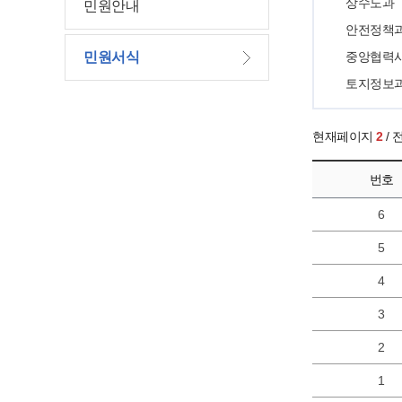
상수도과
민원안내
안전정책
민원서식
중앙협력
토지정보
현재페이지
2
/
번호
6
5
4
3
2
1