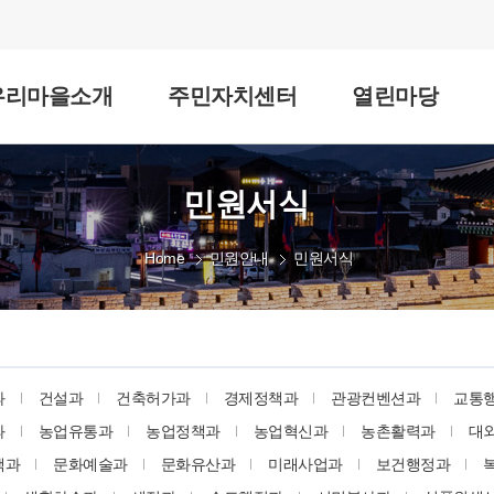
우리마을소개
주민자치센터
열린마당
민원서식
Home
민원안내
민원서식
과
건설과
건축허가과
경제정책과
관광컨벤션과
교통
과
농업유통과
농업정책과
농업혁신과
농촌활력과
대
책과
문화예술과
문화유산과
미래사업과
보건행정과