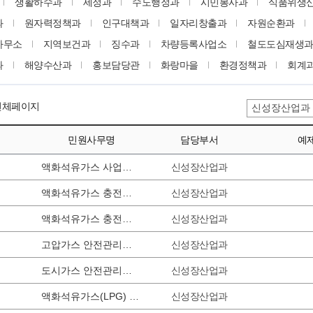
생활하수과
세정과
수도행정과
시민봉사과
식품위생
과
원자력정책과
인구대책과
일자리창출과
자원순환과
사무소
지역보건과
징수과
차량등록사업소
철도도심재생
과
해양수산과
홍보담당관
화랑마을
환경정책과
회계
 전체페이지
민원사무명
담당부서
예
신성장산업과
액화석유가스 사업자등 지위승계 신고서
신성장산업과
액화석유가스 충전사업,집단공급사업,판매사업,저장소 설치 변경허가 신청
신성장산업과
액화석유가스 충전사업, 집단공급사업, 판매사업, 저장소설치 허가 신청서
신성장산업과
고압가스 안전관리책임자 선임,해임,퇴직 신고
신성장산업과
도시가스 안전관리책임자 선임,해임,퇴직 신고
신성장산업과
액화석유가스(LPG) 안전관리책임자 선임,해임,퇴직 신고