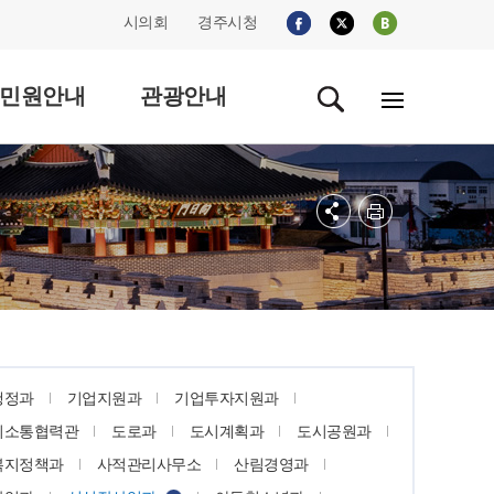
시의회
경주시청
민원안내
관광안내
행정과
기업지원과
기업투자지원과
외소통협력관
도로과
도시계획과
도시공원과
복지정책과
사적관리사무소
산림경영과