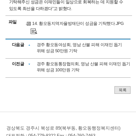
기탁해주신 성금은 이재민들이 일상으로 회복하는 데 지원할 수
있도록 최선을 다하겠다”고 밝혔다.
파일
14. 황오동지역자율방재단이 성금을 기탁했다.JPG
다음글
경주 황오동여성회, 영남 산불 피해 이재민 돕기
위해 성금 50만원 기탁
이전글
경주 황오동통장협의회, 영남 산불 피해 이재민 돕기
위해 성금 100만원 기탁
목록
경상북도 경주시 북성로 89(북부동, 황오동행정복지센터)
대표전화 :
054-779-8322
Fax :
054-760-7463