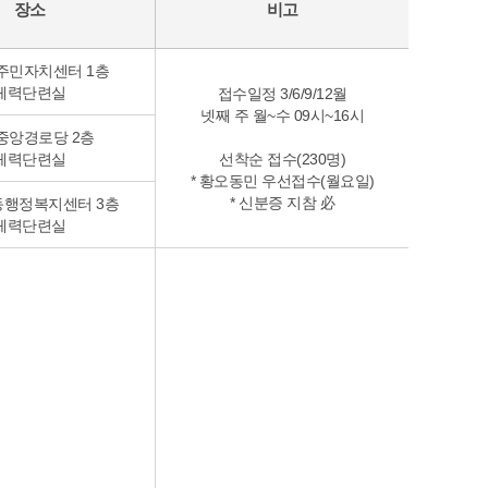
장소
비고
주민자치센터 1층
체력단련실
접수일정 3/6/9/12월
넷째 주 월~수 09시~16시
중앙경로당 2층
체력단련실
선착순 접수(230명)
* 황오동민 우선접수(월요일)
* 신분증 지참 必
동행정복지센터 3층
체력단련실