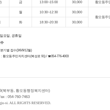
)
금
13:00~15:00
30,000
황오동주민
월
10:30~12:30
30,000
황오동주민
치
화
18:30~20:30
30,000
·일요일, 공휴일
접수
분기별 접수(3/6/9/12월)
 : 황오동주민자치센터(북성로 91) / ☎054-776-4003
9(북부동, 황오동행정복지센터)
ax :
054-760-7463
ju-si. ALL RIGHTS RESERVED.