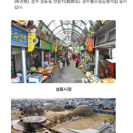
(南古壘), 경주 성동동 전랑지(殿廊址), 경주황오동삼층석탑 등이
있다.
성동시장