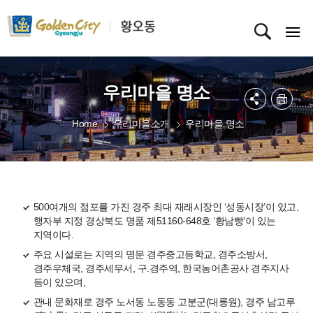
우리마을 명소
Home
우리마을소개
우리마을 명소
500여개의 점포를 가진 경주 최대 재래시장인 ‘성동시장’이 있고,
행자부 지정 경상북도 명품 제51160-648호 ‘황남빵’이 있는
지역이다.
주요 시설로는 지역의 명문 경주중고등학교, 경주소방서,
경주우체국, 경주세무서, 구.경주역, 한국농어촌공사 경주지사
등이 있으며,
관내 문화재로 경주 노서동 노동동 고분군(대릉원), 경주 남고루