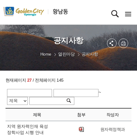
공지사항
Home
열린마당
공지사항
현재페이지
27
/ 전체페이지 145
~
제목
첨부
작성자
지역 원자력인재 육성
원자력정책과
장학사업 시행 안내