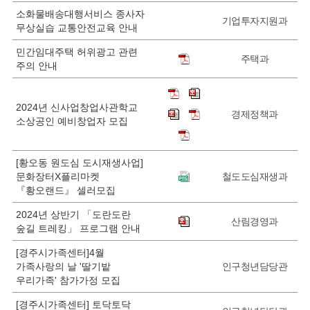
소화물배송대행서비스 종사자
기업투자지원과
무상실습 교통안전교육 안내
민간임대주택 허위광고 관련
주택과
주의 안내
2024년 신사업창업사관학교
경제정책과
소상공인 예비창업자 모집
[황오동 원도심 도시재생사업]
문화장터X플리마켓
철도도심재생과
『황오랜드』 셀러모집
2024년 상반기 「도란도란
산림경영과
숲길 트레킹」 프로그램 안내
[경주시가족센터]4월
가족사랑의 날 '딸기밭
인구청년담당관
우리가족' 참가가정 모집
[경주시가족센터] 토닥토닥