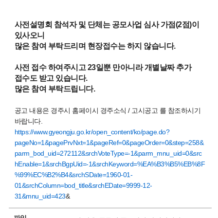
사전설명회 참석자 및 단체는 공모사업 심사 가점(2점)이
있사오니
많은 참여 부탁드리며 현장접수는 하지 않습니다.
사전 접수 하여주시고 23일뿐 만아니라 개별날짜 추가
접수도 받고 있습니다.
많은 참여 부탁드립니다.
공고 내용은 경주시 홈페이시 경주소식 / 고시공고 를 참조하시기
바랍니다.
https://www.gyeongju.go.kr/open_content/ko/page.do?
pageNo=1&pagePrvNxt=1&pageRef=0&pageOrder=0&step=258&
parm_bod_uid=272112&srchVoteType=-1&parm_mnu_uid=0&src
hEnable=1&srchBgpUid=-1&srchKeyword=%EA%B3%B5%EB%8F
%99%EC%B2%B4&srchSDate=1960-01-
01&srchColumn=bod_title&srchEDate=9999-12-
31&mnu_uid=423
&
파일