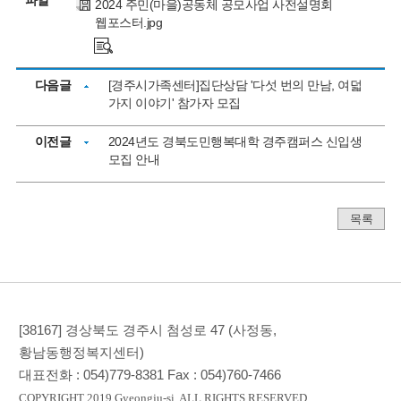
2024 주민(마을)공동체 공모사업 사전설명회
웹포스터.jpg
다음글
[경주시가족센터]집단상담 '다섯 번의 만남, 여덟
가지 이야기' 참가자 모집
이전글
2024년도 경북도민행복대학 경주캠퍼스 신입생
모집 안내
목록
[38167] 경상북도 경주시 첨성로 47 (사정동,
황남동행정복지센터)
대표전화 :
054)779-8381
Fax :
054)760-7466
COPYRIGHT 2019 Gyeongju-si. ALL RIGHTS RESERVED.