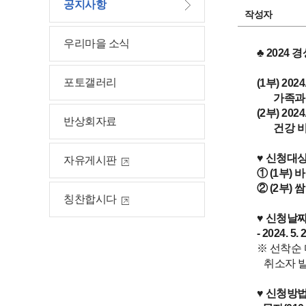
공지사항
작성자
우리마을 소식
♣ 2024
포토갤러리
(1부) 2024.
가족과 함
(2부) 2024.
반상회자료
건강 비건
♥ 신청대
자유게시판
① (1부)
② (2부)
칭찬합시다
♥ 신청날
- 2024. 5
※ 선착순
취소자 발
♥
신청방