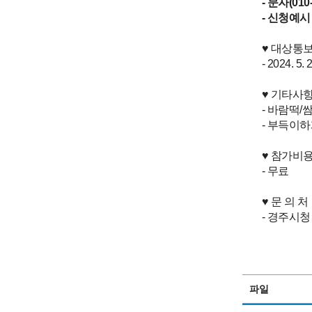
- 문자(010-
- 신청예시
♥ 대상통
- 2024. 
♥ 기타사
- 바람떡/
- 부득이하
♥ 참가비
- 무료
♥ 문 의 처
- 경주시청 
파일