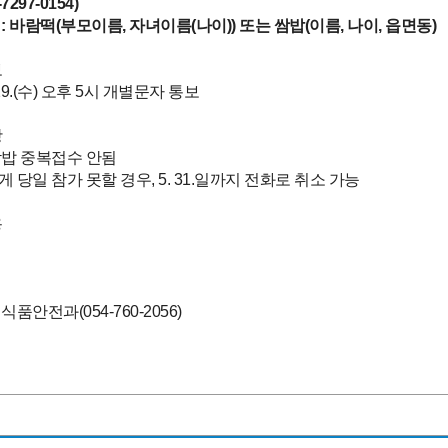
7297-0154)
 : 바람떡(부모이름, 자녀이름(나이)) 또는 쌈밥(이름, 나이, 읍면동)
보
5. 29.(수) 오후 5시 개별문자 통보
항
쌈밥 중복접수 안됨
게 당일 참가 못할 경우, 5. 31.일까지 전화로 취소 가능
용
식품안전과(054-760-2056)