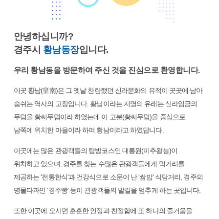
안녕하십니까?
경주시
황남동장
입니다.
우리 황남동을 방문하여 주신 것을 진심으로 환영합니다.
이곳 황남
(皇南)
은 그 옛날 찬란했던 신라문화의 유적이 곳곳에 남아
숨쉬는 역사의 고장입니다. 황남이라는 지명의 유래는 신라임금의
무덤을 황씨무덤이라 하였는데 이 고분(황씨무덤)을 중심으로
남쪽에 위치한 마을이라 하여 황남이라고 하였답니다.
이곳에는 많은 관광객들의 탐방코스인 대릉원(미추왕능)이
위치하고 있으며, 경주를 찾는 수많은 관광객들에게 먹거리를
제공하는 '전통한식'과 건강식으로 소문이 난 '쌈밥' 식당거리, 경주의
명물다과인 '경주빵' 등이 관광객들의 발길을 멈추게 하는 곳입니다.
또한 이곳에 오시면 훈훈한 인정과 친절함에 또 하나의 즐거움을