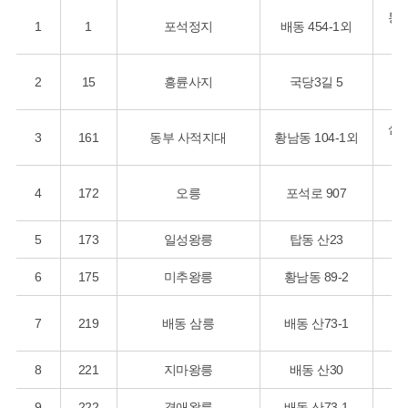
통
1
1
포석정지
배동 454-1외
2
15
흥륜사지
국당3길 5
신
삼
3
161
동부 사적지대
황남동 104-1외
4
172
오릉
포석로 907
신
5
173
일성왕릉
탑동 산23
6
175
미추왕릉
황남동 89-2
7
219
배동 삼릉
배동 산73-1
8
221
지마왕릉
배동 산30
9
222
경애왕릉
배동 산73-1