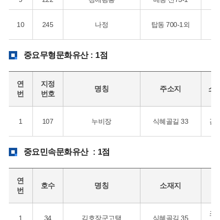
10
245
나정
탑동 700-1외
중요무형문화유산 : 1점
연
지정
명칭
주소지
소
번
번호
1
107
누비장
식혜골길 33
김
중요민속문화유산 : 1점
연
호수
명칭
소재지
시
번
조
1
34
김호장군고택
식혜골길 35