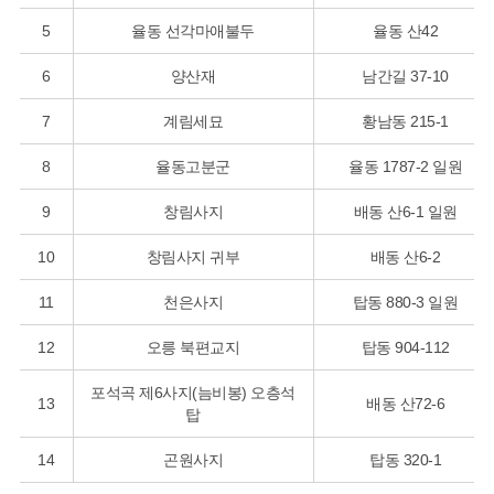
5
율동 선각마애불두
율동 산42
6
양산재
남간길 37-10
7
계림세묘
황남동 215-1
8
율동고분군
율동 1787-2 일원
9
창림사지
배동 산6-1 일원
10
창림사지 귀부
배동 산6-2
11
천은사지
탑동 880-3 일원
12
오릉 북편교지
탑동 904-112
포석곡 제6사지(늠비봉) 오층석
13
배동 산72-6
탑
14
곤원사지
탑동 320-1