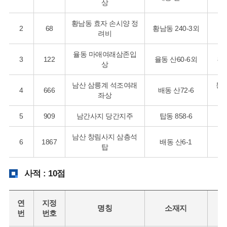
상
황남동 효자 손시양 정
2
68
황남동 240-3외
고
려비
율동 마애여래삼존입
3
122
율동 산60-6외
8
상
남산 삼릉계 석조여래
통
4
666
배동 산72-6
좌상
5
909
남간사지 당간지주
탑동 858-6
남산 창림사지 삼층석
6
1867
배동 산6-1
신
탑
사적 : 10점
연
지정
명칭
소재지
시
번
번호