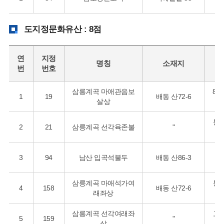
도지정문화유산 : 8점
연
지정
명칭
소재지
시
번
번호
삼릉계곡 마애관음보
8~
1
19
배동 산72-6
살상
통
2
21
삼릉계곡 선각육존불
"
3
94
남산 입곡석불두
배동 산86-3
신
삼릉계곡 마애석가여
통
4
158
배동 산72-6
래좌상
삼릉계곡 선각여래좌
고
5
159
"
상