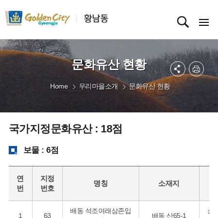
문화유산 현황
Home
우리마을소개
문화유산 현황
국가지정문화유산 : 18점
보물 : 6점
연
지정
명칭
소재지
시
번
번호
배동 석조여래삼존입
삼
1
63
배동 산65-1