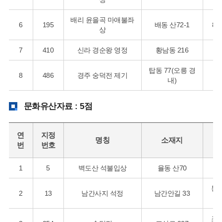
배리 윤을곡 마애불좌
6
195
배동 산72-1
83
상
7
410
신라 경순왕 영정
황남동 216
탑동 77(오릉 경
8
486
경주 숭덕전 제기
내)
문화유산자료 : 5점
연
지정
명칭
소재지
시
번
번호
1
5
벽도산 석불입상
율동 산70
고
통
2
13
남간사지 석정
남간안길 33
조