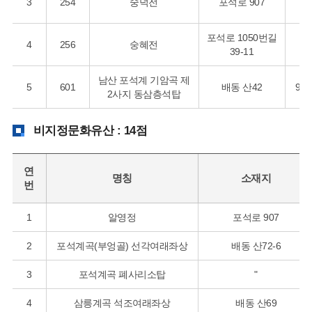
3
254
숭덕전
포석로 907
포석로 1050번길
4
256
숭혜전
39-11
남산 포석계 기암곡 제
5
601
배동 산42
9c
2사지 동삼층석탑
비지정문화유산 : 14점
연
명칭
소재지
번
1
알영정
포석로 907
2
포석계곡(부엉골) 선각여래좌상
배동 산72-6
3
포석계곡 폐사리소탑
"
4
삼릉계곡 석조여래좌상
배동 산69