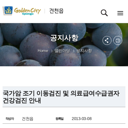
공지사항
Home
열린마당
공지사항
국가암 조기 이동검진 및 의료급여수급권자
건강검진 안내
건천읍
2013-03-08
작성자
등록일