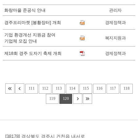
화랑마을 준공식 안내
관리자
경주프리마켓 [봉황장터] 개최
경제정책과
기업 환경개선 지원금 참여
복지지원과
기업체 모집 안내
제18회 경주 도자기 축제 개최
경제정책과
111
112
113
114
115
116
117
118
119
120
[38178] 경상북도 경주시 건천읍 내서로