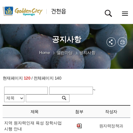
공지사항
Home
열린마당
공지사항
현재페이지
120
/ 전체페이지 140
~
제목
첨부
작성자
지역 원자력인재 육성 장학사업
원자력정책과
시행 안내