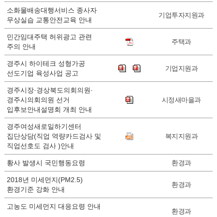
소화물배송대행서비스 종사자
기업투자지원과
무상실습 교통안전교육 안내
민간임대주택 허위광고 관련
주택과
주의 안내
경주시 하이테크 성형가공
기업지원과
선도기업 육성사업 공고
경주시장·경상북도의회의원·
경주시의회의원 선거
시정새마을과
입후보안내설명회 개최 안내
경주여성새로일하기센터
집단상담(직업 역량카드검사 및
복지지원과
직업선호도 검사 )안내
황사 발생시 국민행동요령
환경과
2018년 미세먼지(PM2.5)
환경과
환경기준 강화 안내
고농도 미세먼지 대응요령 안내
환경과