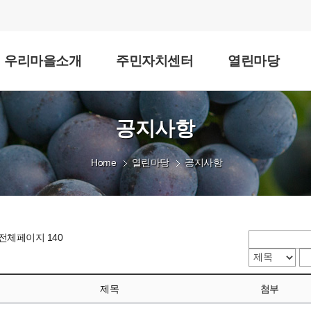
우리마을소개
주민자치센터
열린마당
공지사항
Home
열린마당
공지사항
 전체페이지 140
제목
첨부