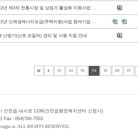
2022년 제3차 전통시장 및 상점가 활성화 지원사업 모집공고 알립
2022년 신재생에너지보급(주택지원)사업 참여기업 최종선정 결과 공지
복 난방기(난로.보일러) 관리 및 사용 지침 안내
61
62
63
64
65
66
67
경주시 건천읍 내서로 1106(건천읍행정복지센터 신청사)
81
Fax :
054)760-7553
ngju-si. ALL RIGHTS RESERVED.