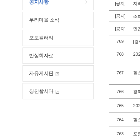
공지사항
[공지]
지
[공지]
우리마을 소식
[공지]
민
포토갤러리
769
768
반상회자료
767
자유게시판
칭찬합시다
766
경
765
2
764
힐
763
포