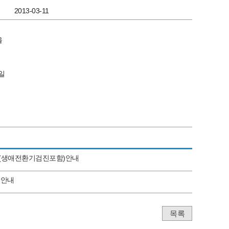
2013-03-11
을
일
진(생애전환기검진포함)안내
 안내
목록