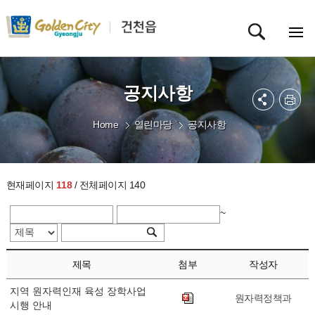
공지사항
Home
열린마당
공지사항
현재페이지
118
/ 전체페이지 140
~
제목
첨부
작성자
지역 원자력인재 육성 장학사업
원자력정책과
시행 안내