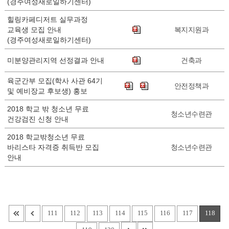
(경주여성새로일하기센터)
힐링카페디저트 실무과정
교육생 모집 안내
복지지원과
(경주여성새로일하기센터)
미분양관리지역 선정결과 안내
건축과
육군간부 모집(학사 사관 64기
안전정책과
및 예비장교 후보생) 홍보
2018 학교 밖 청소년 무료
청소년수련관
건강검진 신청 안내
2018 학교밖청소년 무료
바리스타 자격증 취득반 모집
청소년수련관
안내
111
112
113
114
115
116
117
118