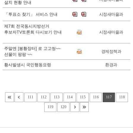
설치 현황 안내
「투표소 찾기」 서비스 안내
시정새마을과
제7회 전국동시지방선거
후보자TV토론회 다시보기 안내
시정새마을과
주말엔 [봉황장터] 로 고고씽~~
경제정책과
선물이 팡팡 ~~
황사발생시 국민행동요령
환경과
111
112
113
114
115
116
117
118
119
120