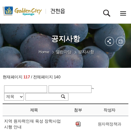
공지사항
Home
열린마당
공지사항
현재페이지
117
/ 전체페이지 140
~
제목
첨부
작성자
지역 원자력인재 육성 장학사업
원자력정책과
시행 안내