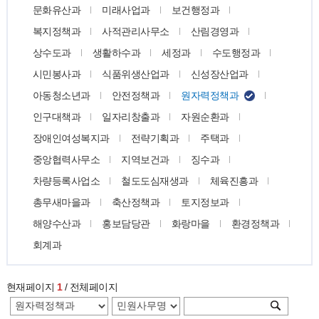
문화유산과
미래사업과
보건행정과
복지정책과
사적관리사무소
산림경영과
상수도과
생활하수과
세정과
수도행정과
시민봉사과
식품위생산업과
신성장산업과
아동청소년과
안전정책과
원자력정책과
인구대책과
일자리창출과
자원순환과
장애인여성복지과
전략기획과
주택과
중앙협력사무소
지역보건과
징수과
차량등록사업소
철도도심재생과
체육진흥과
총무새마을과
축산정책과
토지정보과
해양수산과
홍보담당관
화랑마을
환경정책과
회계과
현재페이지
1
/ 전체페이지