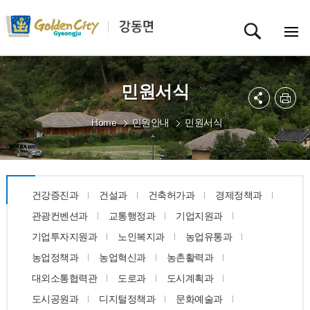
민원서식
Home
민원안내
민원서식
건강증진과
건설과
건축허가과
경제정책과
관광컨벤션과
교통행정과
기업지원과
기업투자지원과
노인복지과
농업유통과
농업정책과
농업혁신과
농촌활력과
대외소통협력관
도로과
도시계획과
도시공원과
디지털정책과
문화예술과