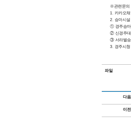
※
관련문의
1.
카카오
2.
승마시설
①
경주승
②
신경주대
③
서라벌
3.
경주시청
파일
다음
이전