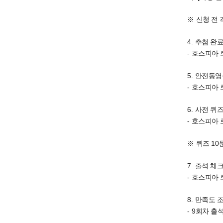
※
신청 전 
4.
추첨 완료
-
호스피아
5.
안전동영
-
호스피아
6.
사전 퀴
-
호스피아
10
※
퀴즈
7.
출석 체
-
호스피아
8.
만족도 
- 9
회차 출석