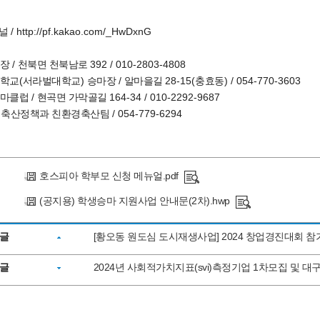
/ http://pf.kakao.com/_HwDxnG
채널
/
392 / 010-2803-4808
마장
천북면 천북남로
(
)
/
28-15(
) / 054-770-3603
학교
서라벌대학교
승마장
알마을길
충효동
/
164-34 / 010-2292-9687
승마클럽
현곡면 가막골길
/ 054-779-6294
 축산정책과 친환경축산팀
호스피아 학부모 신청 메뉴얼.pdf
(공지용) 학생승마 지원사업 안내문(2차).hwp
글
[황오동 원도심 도시재생사업] 2024 창업경진대회 참
글
2024년 사회적가치지표(svi)측정기업 1차모집 및 