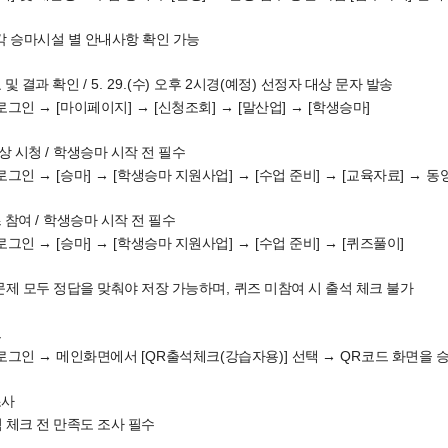
각 승마시설 별 안내사항 확인 가능
/ 5. 29.(
)
2
(
)
 및 결과 확인
수
오후
시경
예정
선정자 대상 문자 발송
[
]
[
]
[
]
[
]
 로그인
→
마이페이지
→
신청조회
→
말산업
→
학생승마
/
상 시청
학생승마 시작 전 필수
[
]
[
]
[
]
[
]
 로그인
→
승마
→
학생승마 지원사업
→
수업 준비
→
교육자료
→
동
/
즈 참여
학생승마 시작 전 필수
[
]
[
]
[
]
[
]
 로그인
→
승마
→
학생승마 지원사업
→
수업 준비
→
퀴즈풀이
,
문제 모두 정답을 맞춰야 저장 가능하며
퀴즈 미참여 시 출석 체크 불가
크
[QR
(
)]
QR
 로그인
→
메인화면에서
출석체크
강습자용
선택
→
코드 화면을 
조사
 체크 전 만족도 조사 필수