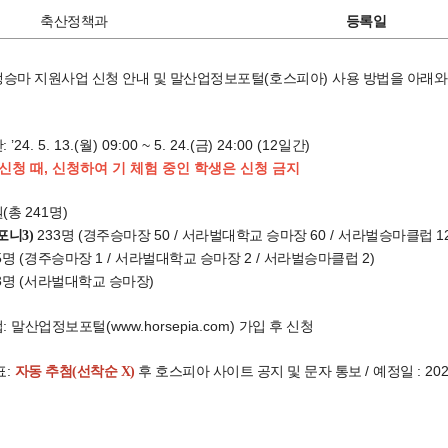
축산정책과
등록일
(
)
생승마 지원사업 신청 안내 및 말산업정보포털
호스피아
사용 방법을 아래와
: ’24. 5. 13.(
) 09:00 ~ 5. 24.(
) 24:00 (12
)
간
월
금
일간
 신청 때, 신청하여 기 체험 중인 학생은 신청 금지
(
241
)
원
총
명
233
(
50 /
60 /
1
포니3)
명
경주승마장
서라벌대학교 승마장
서라벌승마클럽
5
(
1 /
2 /
2)
명
경주승마장
서라벌대학교 승마장
서라벌승마클럽
3
(
)
명
서라벌대학교 승마장
:
(www.horsepia.com)
법
말산업정보포털
가입 후 신청
:
/
: 202
표
자동 추첨(선착순 X)
후 호스피아 사이트 공지 및 문자 통보
예정일