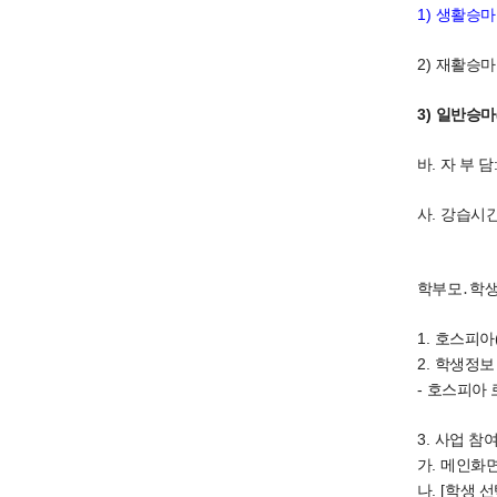
1)
생활승마
2)
재활승마
3)
일반승마(
.
바
자 부 담
.
사
강습시
학부모
․
학
1.
호스피아
2.
학생정보
-
호스피아
3.
사업 참여
.
가
메인화면
. [
나
학생 선