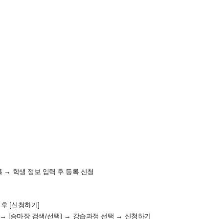
록
→
학생 정보 입력 후 등록 신청
[
]
 후
신청하기
[
/
]
→
승마장 검색
선택
→
강습과정 선택
→
신청하기