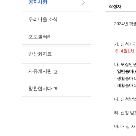
공지사항
작성자
우리마을 소식
2024
년 학
포토갤러리
.
가
신청기
※ 4월1차
반상회자료
.
나
모집인
자유게시판
-
일반승마(
-
생활승마
-
재활승마
칭찬합시다
.
다
신청방
.
라
선정 발
.
마
대 상 자