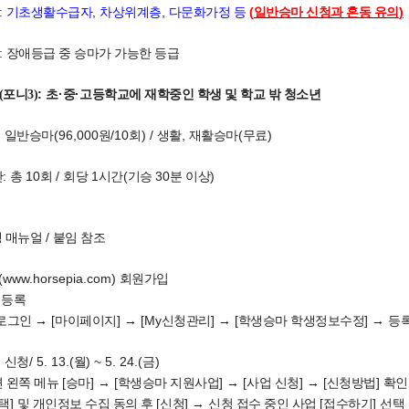
:
,
,
(
)
기초생활수급자
차상위계층
다문화가정 등
일반승마 신청과 혼동 유의
:
장애등급 중 승마가 가능한 등급
:
·
·
포니3)
초
중
고등학교에 재학중인 학생 및 학교 밖 청소년
:
(96,000
/10
) /
,
(
)
일반승마
원
회
생활
재활승마
무료
:
10
/
1
(
30
)
간
총
회
회당
시간
기승
분 이상
/
생 매뉴얼
붙임 참조
(www.horsepia.com)
회원가입
 등록
[
]
[My
]
[
]
 로그인
→
마이페이지
→
신청관리
→
학생승마 학생정보수정
→
등
/ 5. 13.(
) ~ 5. 24.(
)
 신청
월
금
[
]
[
]
[
]
[
]
 왼쪽 메뉴
승마
→
학생승마 지원사업
→
사업 신청
→
신청방법
확인
]
[
]
[
]
택
및 개인정보 수집 동의 후
신청
→
신청 접수 중인 사업
접수하기
선택