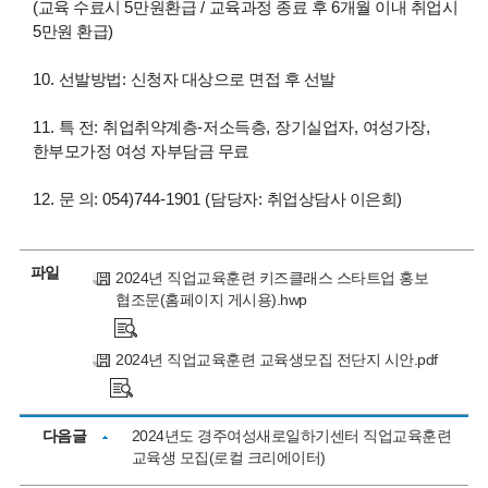
(
교육 수료시
5
만원환급
/
교육과정 종료 후
6
개월 이내 취업시
5
만원 환급
)
10.
선발방법
:
신청자 대상으로 면접 후 선발
11.
특 전
:
취업취약계층
-
저소득층
,
장기실업자
,
여성가장
,
한부모가정 여성 자부담금 무료
12.
문 의
: 054)744-1901 (
담당자
:
취업상담사 이은희
)
파일
2024년 직업교육훈련 키즈클래스 스타트업 홍보
협조문(홈페이지 게시용).hwp
2024년 직업교육훈련 교육생모집 전단지 시안.pdf
다음글
2024년도 경주여성새로일하기센터 직업교육훈련
교육생 모집(로컬 크리에이터)