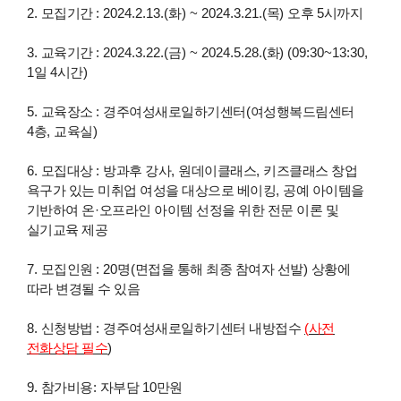
2.
모집기간
: 2024.2.13.(
화
) ~ 2024.3.21.(
목
)
오후
5
시까지
3.
교육기간
: 2024.3.22.(
금
) ~ 2024.5.28.(
화
) (09:30~13:30,
1
일
4
시간
)
5.
교육장소
:
경주여성새로일하기센터
(
여성행복드림센터
4
층
,
교육실
)
6.
모집대상
:
방과후 강사
,
원데이클래스
,
키즈클래스 창업
욕구가 있는 미취업 여성을 대상으로 베이킹
,
공예 아이템을
기반하여 온
·
오프라인 아이템 선정을 위한 전문 이론 및
실기교육 제공
7.
모집인원
: 20
명
(
면접을 통해 최종 참여자 선발
)
상황에
따라 변경될 수 있음
8.
신청방법
:
경주여성새로일하기센터 내방접수
(
사전
전화상담 필수
)
9.
참가비용
:
자부담
10
만원