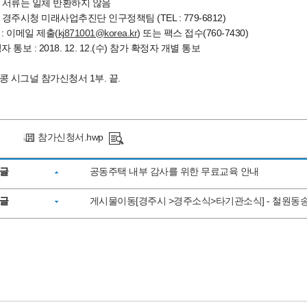
서류는 일체 반환하지 않음
: 경주시청 미래사업추진단 인구정책팀 (TEL : 779-6812)
: 이메일 제출(
kj
871001@korea.kr
) 또는 팩스 접수(760-7430)
 통보 : 2018. 12. 12.(수) 참가 확정자 개별 통보
콩 시그널 참가신청서 1부. 끝.
참가신청서.hwp
글
공동주택 내부 감사를 위한 무료교육 안내
글
게시물이동[경주시 >경주소식>타기관소식] - 철원동