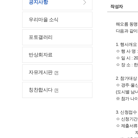
공지사항
작성자
우리마을 소식
해오름 동맹
다음과 같이
포토갤러리
1. 행사개요
ㅇ 행 사 
반상회자료
ㅇ 일 시 : 201
ㅇ 장 소 
자유게시판
2. 참가대상
ㅇ 경주·울산
칭찬합시다
(도시별 남녀
※ 참가 나
3. 신청접수
ㅇ 신청기간 : 
ㅇ 제출서류
재직증명서