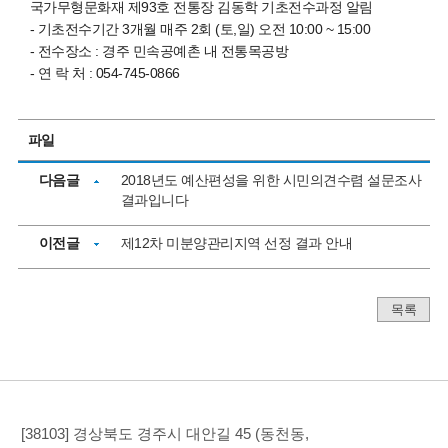
국가무형문화재 제93호 전통장 김동학 기초전수과정 알림
- 기초전수기간 3개월 매주 2회 (토,일) 오전 10:00 ~ 15:00
- 전수장소 : 경주 민속공예촌 내 전통목공방
- 연 락 처 : 054-745-0866
파일
다음글
2018년도 예산편성을 위한 시민의견수렴 설문조사
결과입니다
이전글
제12차 미분양관리지역 선정 결과 안내
목록
[38103] 경상북도 경주시 대안길 45 (동천동,