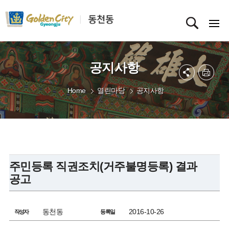
공지사항
Home
열린마당
공지사항
주민등록 직권조치(거주불명등록) 결과
공고
동천동
2016-10-26
작성자
등록일