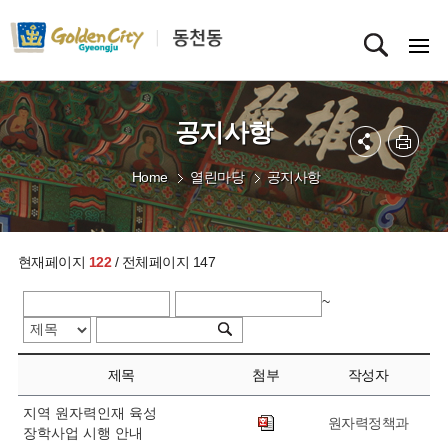
공지사항
Home
열린마당
공지사항
현재페이지
122
/ 전체페이지 147
~
제목
첨부
작성자
지역 원자력인재 육성
원자력정책과
장학사업 시행 안내