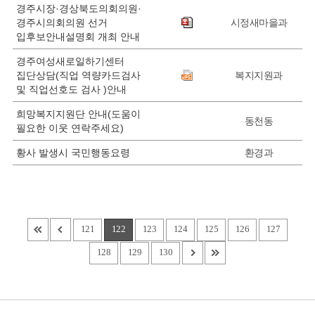
경주시장·경상북도의회의원·
경주시의회의원 선거
시정새마을과
입후보안내설명회 개최 안내
경주여성새로일하기센터
집단상담(직업 역량카드검사
복지지원과
및 직업선호도 검사 )안내
희망복지지원단 안내(도움이
동천동
필요한 이웃 연락주세요)
황사 발생시 국민행동요령
환경과
121
122
123
124
125
126
127
128
129
130