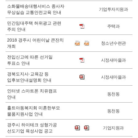
소화물배송대행서비스 종사자
기업투자지원과
무상실습 교통안전교육 안내
민간임대주택 허위광고 관련
주택과
주의 안내
2018 경주시 어린이날 큰잔치
청소년수련관
개최
전입신고에 따른 선거일
시정새마을과
투표소 안내
경북도지사·교육감 등
시정새마을과
입후보안내설명회 안내
인터넷 스마트폰 치유캠프
동천동
안내
홀트아동복지회 미혼한부모
동천동
물품지원사업 안내
경주시 하이테크 성형가공
기업지원과
선도기업 육성사업 공고