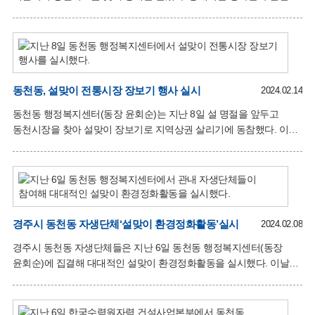
3·1절의 의미를 다시 한번 되새기고 국권회복을 위해 희생하신
유도회장을 비롯한 자생단체장 등이 참석한 가운데 정성스레 준비한
제물을 올리고 한 해 동안 동민의 평안과 나라의 안녕을 기원하는
제례를 올렸다. 윤회순 동천동장은 “쌀쌀한 날씨에도 주변을 청소하고
지역민의 건강과 소원성취를 기원하는 동제를 수년간 이어오고 있는
조규일 유도회장님께 깊은 감사를 전하며, 올 한 해도 동천동민들의
가정에 행운이 가득하길 바란다”고 전했다.
동천동, 설맞이 전통시장 장보기 행사 실시
2024.02.14
동천동 행정복지센터(동장 윤회순)는 지난 8일 설 명절을 앞두고
동천시장을 찾아 설맞이 장보기로 지역상권 살리기에 동참했다. 이날
행사는 동천동장을 비롯한 직원들이 참여해 가파른 물가 상승세에
따른 소비심리 위축, 소비패턴의 변화 등으로 어려움을 겪고 있는
전통시장의 지역경제 활성화에 보탬이 되고자 마련됐다. 온누리
상품권 등을 이용해 차례상 준비에 필요한 제수용품과 생활용품을
구입하고, 어려움을 겪고 있는 전통시장 상인들에게 명절인사와 함께
노고를 위로했다. 상인들은 “대형마트와 온라인 구매로 전통시장이
경주시 동천동 자생단체‘설맞이 환경정화활동’실시
2024.02.08
많은 어려움을 겪고 있다”며 “많은 시민분들이 전통시장 이용에
경주시 동천동 자생단체들은 지난 6일 동천동 행정복지센터(동장
동참해 주시기를 바란다”고 입을 모았다. 윤회순 동천동장은 “물가
윤회순)에 집결해 대대적인 설맞이 환경정화활동을 실시했다. 이날
상승 등으로 어려운 시기에 전통시장을 살리기 위한 이번 행사가
환경정비는 설 연휴 귀성객들과 주민들에게 쾌적한 환경을
조금이라도
제공하고자 북천변 체육시설 주변과 산업도로 녹지대, (구)철도변
녹지대, 유흥가 주변 등 쓰레기 상습투기 지역을 중점적으로