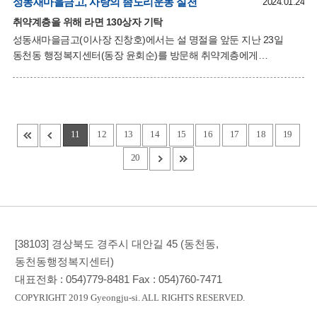
기타 식료품 등으로 구성됐다. 강경미 민간위원장은 “자녀들의 방문이
성동새마을금고, 사랑의 좀도리운동 실천
2024.01.24
줄어든 설 명절에 행복나눔박스를 전달받은 이웃들이 따뜻하고
취약계층을 위해 라면 130상자 기탁
행복한 명절을 보내시길 바란다”고 전했다. 윤회순 동천동장은 “매년
성동새마을금고(이사장 진창호)에서는 설 명절을 앞둔 지난 23일
지역사회를 위해 따뜻한 나눔을 실천하는 협의체 위원들에게
동천동 행정복지센터(동장 윤회순)를 방문해 취약계층에게
감사드리며, 위원
전달해달라며 ‘사랑의 좀도리운동’으로 마련된 라면 130상자를
기탁했다. ‘사랑의 좀도리운동’은 새마을금고의 대표적인 사회공헌
활동이며 매년 성동새마을금고와 성동새마을금고에 출자한 회원들이
함께 기부에 참여해 어려운 이웃들에게 나눔을 실천하고 있다. 진창호
이사장은 “매서운 추위 속에서 명절을 맞이하는 어려운 이웃들에게
11
12
13
14
15
16
17
18
19
따뜻한 온정이 닿기를 바라며, 앞으로도 고객들에게 받은 사랑을
20
지역사회로 환원하는 활동을 지속적으로 노력하겠다”고 소감을
전했다. 윤회순 동천동장은 “매년 따뜻한 나눔의 손길 덕분에
지역사회의 어려운 이웃들이 풍성한 명절을 맞이할 수 있게 돼
감사하다”고 전했다.
[38103] 경상북도 경주시 대안길 45 (동천동,
동천동행정복지센터)
대표전화 :
054)779-8481
Fax :
054)760-7471
COPYRIGHT 2019 Gyeongju-si. ALL RIGHTS RESERVED.