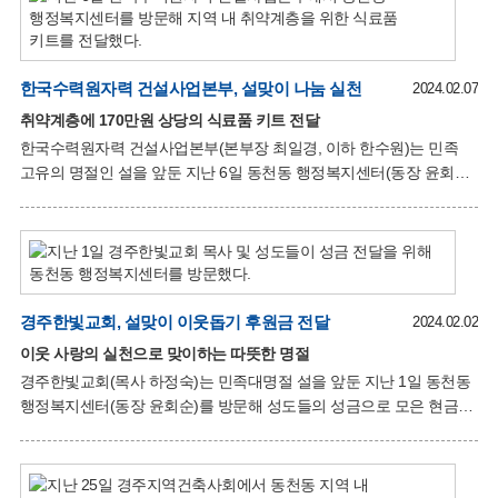
시행했다. 이날 통장협의회(회장 김창섭)와 새마을협의회(회장
이혁봉), 새마을부녀회(회장 정혜량), 체육회(회장 박동수),
자연보호협의회(회장 안진욱), 자율방재단(단장 문광석), 청년회(회장
한국수력원자력 건설사업본부, 설맞이 나눔 실천
강성남), 동천동알천봉사회(회장 이영미) 등 단체 회원 130여 명이
2024.02.07
참여했다. 위 단체들은 장기 방치된 대형 폐기물 등 묵은 쓰레기를
취약계층에 170만원 상당의 식료품 키트 전달
수거하고 불법현수막, 불법광고물을 제거했다. 또한 상가 주변과
한국수력원자력 건설사업본부(본부장 최일경, 이하 한수원)는 민족
원룸, 빌라 밀
고유의 명절인 설을 앞둔 지난 6일 동천동 행정복지센터(동장 윤회순)
를 방문해 식료품 키트 15세트(170만원 상당)를 전달했다. 이번
행사는 러브펀드(LoveFund) 후원을 통해 진행됐으며, 한수원
건설사업본부는 2017년부터 해마다 직원들의 급여로부터 자발적으로
공제하는 펀드를 통해 지역에 소외되는 이웃이 없도록 다양한
봉사활동을 펼쳐왔다. 최일경 본부장은 “명절을 앞두고 임직원들이
정성껏 준비한 선물이 이웃들의 따뜻하고 풍성한 명절에 작은
경주한빛교회, 설맞이 이웃돕기 후원금 전달
2024.02.02
도움이라도 되기를 바라며, 앞으로도 필요한 곳에 지속적으로 나눔을
이웃 사랑의 실천으로 맞이하는 따뜻한 명절
실천할 수 있도록 노력하겠다”고 소감을 전했다. 윤회순 동천동장은
경주한빛교회(목사 하정숙)는 민족대명절 설을 앞둔 지난 1일 동천동
“명절마다 꾸준히 이웃돕기에 앞장서 주셔서 감사드리며, 어려운
행정복지센터(동장 윤회순)를 방문해 성도들의 성금으로 모은 현금
이웃들을
50만원을 전달했다. 경주한빛교회는 매년 명절마다 관내 지역
주민들과 명절의 즐거움을 나누기 위해 기부를 실천하고 있으며,
기탁된 성금은 동천동 지역 내 어려운 이웃들에게 전달될 예정이다.