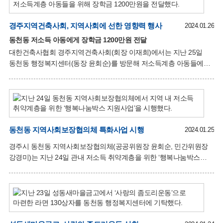
하정숙 목사는 “도움이 필요한 분들께 작은 도움이라도 되기를
바라며, 앞으로도 꾸준한 관심으로 주변을 돌아보고 이웃을 섬기는
교회가 되겠다”고 전했다. 윤회순 동천동장은 “지속적인 관심으로
경주지역건축사회, 지역사회에 선한 영향력 행사
2024.01.26
관내 어려운 주민들을 도와주셔서 늘 감사드리며, 다가오는 설 명절에
동천동 저소득 아동에게 장학금 1200만원 전달
소외되는 이웃이 없는 동천동을 만들 수 있도록 노력하겠다”며 감사의
대한건축사협회 경주지역건축사회(회장 이재희)에서는 지난 25일
뜻을 전했다.
동천동 행정복지센터(동장 윤회순)를 방문해 저소득계층 아동들에게
장학금 1200만원을 전달했다. 경주지역건축사회는 경주의 건축문화
발전을 위해 노력하며 연구하는 전문가 단체로서 경주의 건축문화를
선도하고 있다. 또한 수년째 어려운 아동들에게 지속적으로 장학금을
지원하고 있어 타 단체 및 지역사회에 선한 영향력을 끼치며 귀감이
되고 있다. 이재희 회장은 “아동들이 희망을 잃지 않고 꿈을 키워
나가기를 바라며, 앞으로도 미래를 이끌어갈 인재 육성과 지역 교육
동천동 지역사회보장협의체 특화사업 시행
2024.01.25
발전을 위해 기여할 수 있도록 노력하는 단체가 되겠다”고 소감을
경주시 동천동 지역사회보장협의체(공공위원장 윤회순, 민간위원장
전했다. 이날 전달된 장학금은 동천동 지역 내 어려운 아동 5명에게
강경미)는 지난 24일 관내 저소득 취약계층을 위한 ‘행복나눔박스
매년 10만원씩 2년간 지원 될 예정이다.
지원사업’을 시행했다. 동천동 지역사회보장협의체 특화사업인
‘행복나눔박스 지원사업’은 함께모아 행복금고 사업비와 지역사회 내
후원자(부건건설, 금곡유리, 동천지도자회, 김영창)를 직접 발굴해
후원받은 물품으로 위원들이 꾸러미를 직접 포장해 관내 어려운
이웃에게 전달하는 사업으로, 행복나눔박스는 떡국떡, 곰탕, 조미김,