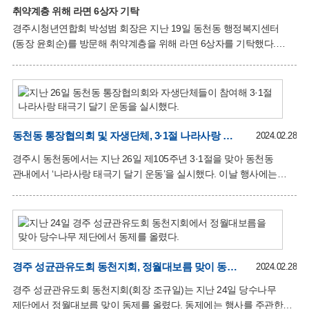
취약계층 위해 라면 6상자 기탁
경주시청년연합회 박성범 회장은 지난 19일 동천동 행정복지센터
(동장 윤회순)를 방문해 취약계층을 위해 라면 6상자를 기탁했다.
경주시청년연합회는 11개 면·동 청년회의 연합 단체로 특우회 포함
1000여 명 이상의 회원들이 활동하고 있으며, 이날 기탁된 라면은
청년연합회 이·취임식 때 마련된 물품이다. 박성범 회장은 “비록 작은
나눔이지만 누군가에게는 꼭 필요한 도움이 되기를 바라며, 앞으로도
청년의 열정과 패기로 지역사회의 발전을 위해 다방면으로
봉사하겠다”고 소감을 전했다. 윤회순 동천동장은 “지역사회를 향한
동천동 통장협의회 및 자생단체, 3·1절 나라사랑 태극기 달기 운동 실시
2024.02.28
꾸준한 도움과 관심에 감사드리며, 소외되는 이웃이 없는 동천동을
경주시 동천동에서는 지난 26일 제105주년 3·1절을 맞아 동천동
만들도록 노력하겠다”고 전했다. 한편, 이날 기탁된 라면은
관내에서 ‘나라사랑 태극기 달기 운동’을 실시했다. 이날 행사에는
행복공유냉장고를 통해 지역 내 어려운 이웃들에게 나눠질 예정이다.
동천동 통장협의회(회장 김창섭), 자유총연맹 동천분회장(최제곤,
김정희), 새마을협의회(회장 이혁봉), 새마을부녀회(회장 정혜량),
체육회(회장 박동수) 등 단체에서 100여 명의 회원들이 참여했다.
참여자들은 우방아파트와 푸르지오아파트 주민 및 주변 상가
주민들에게 태극기를 나눠주고 3·1절 나라사랑 태극기 달기에 적극
협조해 줄 것을 당부했다. 또한 본격적인 행사 진행에 앞서 개최도시
경주 성균관유도회 동천지회, 정월대보름 맞이 동제 올려
2024.02.28
결정을 앞두고 있는 APEC 정상회의 경주 유치를 재결집하는
경주 성균관유도회 동천지회(회장 조규일)는 지난 24일 당수나무
다짐대회도 함께 진행했다. 윤회순 동천동장은 “이번 캠페인이
제단에서 정월대보름 맞이 동제를 올렸다. 동제에는 행사를 주관한