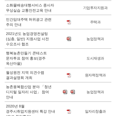
소화물배송대행서비스 종사자
기업투자지원과
무상실습 교통안전교육 안내
민간임대주택 허위광고 관련
주택과
주의 안내
2021년도 농업경영컨설팅
(심층, 일반) 지원사업 사전
농업정책과
수요조사 협조
행복농촌만들기 콘테스트
문자투표 참여 홍보(경주
도시재생과
옥산마을)
월성원전 지역 의견수렴
원자력정책과
결과설명회 개최
농촌융복합산업 분야 「청년
디지털 일자리 사업」 참여
농업정책과
안내
2020년 8월
경주시취업지원센터 특강 안내
일자리창출과