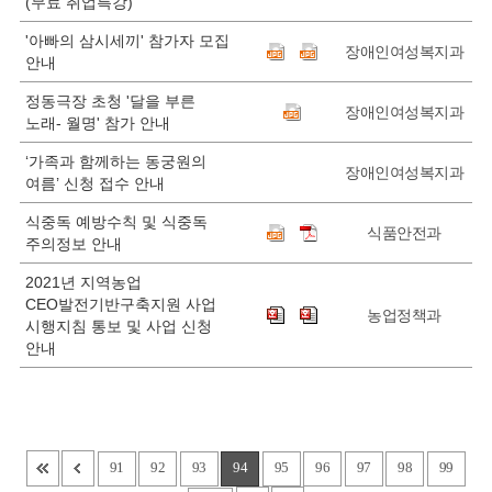
(무료 취업특강)
'아빠의 삼시세끼' 참가자 모집
장애인여성복지과
안내
정동극장 초청 '달을 부른
장애인여성복지과
노래- 월명' 참가 안내
‘가족과 함께하는 동궁원의
장애인여성복지과
여름’ 신청 접수 안내
식중독 예방수칙 및 식중독
식품안전과
주의정보 안내
2021년 지역농업
CEO발전기반구축지원 사업
농업정책과
시행지침 통보 및 사업 신청
안내
91
92
93
94
95
96
97
98
99