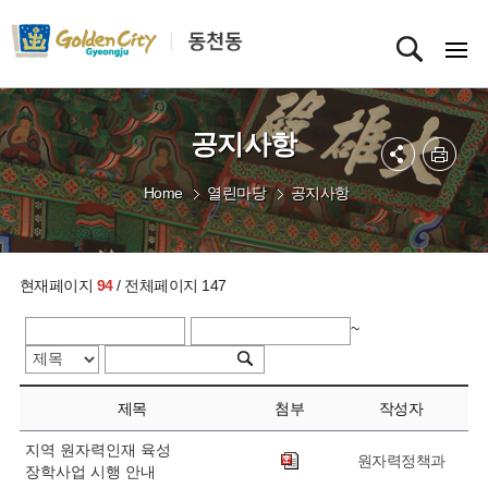
공지사항
Home
열린마당
공지사항
현재페이지
94
/ 전체페이지 147
~
제목
첨부
작성자
지역 원자력인재 육성
원자력정책과
장학사업 시행 안내