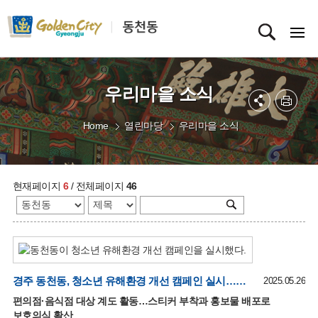
우리마을 소식
Home
열린마당
우리마을 소식
현재페이지
6
/ 전체페이지
46
경주 동천동, 청소년 유해환경 개선 캠페인 실시…“청소년이 안전한 거리 만들어요”
2025.05.26
편의점·음식점 대상 계도 활동…스티커 부착과 홍보물 배포로
보호의식 확산