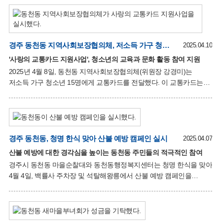
터전을 잃고 실의에 빠진 피해 주민들의 소식을 듣고 마음이
쓰라렸다. 조금이라도 도움을 드리고자 기부를 결심했다”며, “피해
주민들이 하루빨리 안정을 찾아 평범한 일상생활로 돌아가기를
바란다”고 전했다. 배경혜 동천동장은 “이웃 지역의 어려움을
함께하고자 나눔에 동참해 주셔서 정말 감사드리며, 피해 주민들에게
경주 동천동 지역사회보장협의체, 저소득 가구 청소년 15명에게 교통카드 전달
2025.04.10
따뜻한 사랑과 온기가 전해지기를 바란다”고 말했다. 기탁된 성금은
'사랑의 교통카드 지원사업', 청소년의 교육과 문화 활동 참여 지원
경북사회복지공동모금회를 통해 피해 지역 복구와 이재민 지원에
2025년 4월 8일, 동천동 지역사회보장협의체(위원장 강경미)는
활용될 예정이다.
저소득 가구 청소년 15명에게 교통카드를 전달했다. 이 교통카드는
경제적 어려움으로 대중교통 이용에 제약이 있는 청소년들에게
기본적인 교육, 문화, 진로 활동 참여를 돕기 위해 제공되었다. ‘사랑의
교통카드 지원사업’은 2023년부터 시작된 동천동
지역사회보장협의체의 특화사업으로, 경제적 이유로 대중교통 이용에
어려움을 겪는 저소득층 청소년들에게 10만원 상당의 교통카드를
경주 동천동, 청명 한식 맞아 산불 예방 캠페인 실시
2025.04.07
선물하여 이동의 제약을 덜어주고 있다. 강경미 지역사회보장협의체
산불 예방에 대한 경각심을 높이는 동천동 주민들의 적극적인 참여
위원장은 “청소년들이 이동의 제약 없이 더 넓은 세상을 경험하고,
경주시 동천동 마을순찰대와 동천동행정복지센터는 청명 한식을 맞아
자신의 가능성을 마음껏 펼칠 수 있도록 지원하고자 이 사업을
4월 4일, 백률사 주차장 및 석탈해왕릉에서 산불 예방 캠페인을
준비했다”며, “이 작은 교통카드 한 장이 더 큰 꿈으로 이어지는 통로가
실시했다. 이날 캠페인에서는 등산객들에게 산불 예방 홍보물을
되기를 바
배부하고, 산불 예방을 위해 산림 주변에서 불법 소각 행위를 하지
않도록 안내했다. 또한, 소금강산 주변 곳곳에 산불 예방 홍보
현수막을 부착했다. 문광석 자율방재단장은 "최근 경북에서 큰 산불이