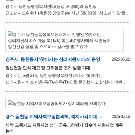
경주시 동천동행정복지센터(동장 배경혜)와 동천동
청소년지도위원회(위원장 강철구)는 지난 5월 21일, ‘청소년의 달’을
맞아 지역 내 청소년 유해환경 개선 캠페인을 공동 실시했다. 이번
캠페인은 청소년이 자주 이용하는 음식점과 편의점을 대상으로
진행되었으며, 동천동 청소년지도위원들과 공무원들이 직접 현장을
방문해 업주들에게 청소년 보호에 대한 인식을 높이는 활동을 펼쳤다.
참여자들은 특히 술과 담배를 판매하는 업소에 '19세 미만 청소년에게
술·담배 판매 금지' 문구가 인쇄된 스티커를 부착하고, 관련 법규
경주시, 동천동서 '찾아가는 심리지원서비스' 운영
준수에 대한 안내와 함께 리플릿 및 홍보물품을 전달했다. 이번
2025.05.22
활동은 유해환경 노출로부터 청소년을 보호하고, 안전하고 건강한
정신건강 인식 제고 및 고위험군 조기 발굴 기대
성장을 돕기 위한 지역사회 차원의 실천으로 평가된다. 배경혜
경주시는 5월 21일 동천동행정복지센터에서 ‘찾아가는
동천동장은 “청
심리지원서비스 마음 톡(Talk) 톡(Talk)’을 운영했다고 밝혔다. 이번
서비스는 경주시 정신건강복지센터의 지원을 받아 진행됐으며, 지역
주민의 정신건강 인식 제고와 서비스 접근성 강화를 위해 마련됐다.
이날 행사는 내방 주민 대상 스트레스 측정과 정신건강 검진이
이뤄졌으며, 고위험군으로 판정된 경우 센터 등록을 통해 사례 관리
및 치료 연계가 제공됐다. 박재홍 경주시 정신건강복지센터장은
경주 동천동 지역사회보장협의체, 복지사각지대 해소 위한 회의 및 교육 실시
2025.05.16
“찾아가는 심리지원서비스는 주민들이 정신건강 서비스를 보다 쉽게
세탁·교통카드 지원사업 성과 공유…하반기 집수리 지원사업 계획
이용할 수 있어 만족도가 높다”며 “앞으로도 지역 정신건강 증진에
논의