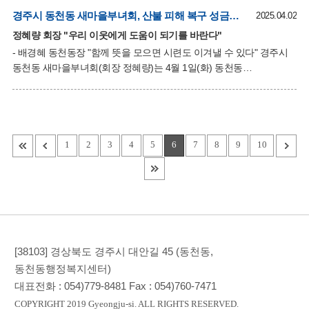
발생하여 많은 희생자와 큰 재산적 손실이 있었고, 복구도 어려운
경주시 동천동 새마을부녀회, 산불 피해 복구 성금 50만원 기탁 지역사회 연대의 힘으로 복구 지원
2025.04.02
상황이다. 시민들의 사소한 방심이 대형 산불의 원인이 될 수
정혜량 회장 "우리 이웃에게 도움이 되기를 바란다"
있으므로 전 시민이 산불 예방에 앞장서야 한다"고 말했다. 배경혜
- 배경혜 동천동장 "함께 뜻을 모으면 시련도 이겨낼 수 있다" 경주시
동천동장은 "개인의 한순간의 실수로 대형 산불이 발생할 수 있으므로
동천동 새마을부녀회(회장 정혜량)는 4월 1일(화) 동천동
평소에도 시민 모두가 산불에 대한 경각심을 가져야 한다.
행정복지센터를 방문하여 영남 지역에서 발생한 산불 피해 복구를
공공기관에서도
위한 성금 50만원을 기탁했다. 정혜량 회장은 "갑작스러운 화재로
힘든 시간을 보내고 있을 우리 이웃에게 도움이 되기를 바란다"며,
"빠른 복구와 함께 일상이 회복되기를 진심으로 바란다"고 전했다.
배경혜 동천동장은 "힘든 시련과 고난도 함께 뜻을 모으면 반드시
1
2
3
4
5
6
7
8
9
10
이겨낼 수 있을 것이다"라며, "앞으로도 지역 내 취약계층과 함께하는
복지 행정을 펼치겠다"고 감사의 뜻을 전했다. 이번 성금은
사회복지공동모금회를 통해 피해 지역의 복구와 이재민들의 생활
지원에 사용될 예정이다.
[38103] 경상북도 경주시 대안길 45 (동천동,
동천동행정복지센터)
대표전화 :
054)779-8481
Fax :
054)760-7471
COPYRIGHT 2019 Gyeongju-si. ALL RIGHTS RESERVED.