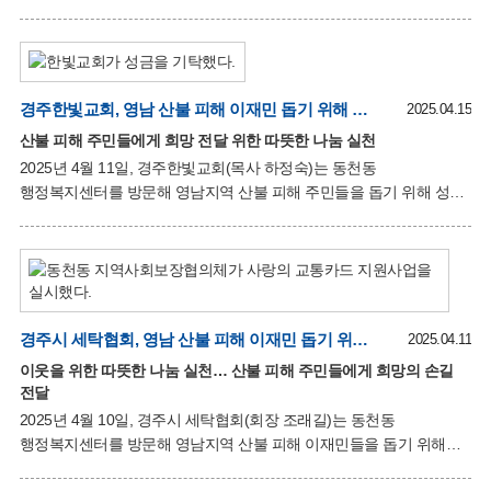
위해 성금 100만 원을 기부했다. 권판철 씨는 “산불 피해 지역을
방문했을 때 상황이 너무 심각하고, 슬픔에 빠진 주민들을 보니
마음이 무거워졌다”며, “폐지를 모아 산불 성금을 기부한 익명의
어르신 이야기를 듣고 나도 선한 영향력을 실천하고 싶어 기부를
결심했다”고 밝혔다. 그는 “작은 도움이지만 피해 지역 이재민들에게
경주한빛교회, 영남 산불 피해 이재민 돕기 위해 성금 100만원 기탁
2025.04.15
조금이라도 위로가 되었으면 좋겠다”고 말했다. 배경혜 동천동장은
산불 피해 주민들에게 희망 전달 위한 따뜻한 나눔 실천
“산불 피해 주민들을 위해 큰 마음을 내주셔서 감사드린다”며, “작은
2025년 4월 11일, 경주한빛교회(목사 하정숙)는 동천동
나눔의 손길이 큰 꽃을 피울 것처럼 이 기부가 피해 주민들에게
행정복지센터를 방문해 영남지역 산불 피해 주민들을 돕기 위해 성금
희망과 행복을 전할 수 있기를 바란다”고 전했다. 전달
100만 원을 기탁했다. 하정숙 목사는 “예기치 않은 산불로 인해
가족과 거주지를 잃은 이재민들을 생각하면 너무 안타깝다. 슬픔에
빠진 주민들에게 조금이나마 희망을 전하고자 기부를 결정했다”며,
“피해 지역 주민들이 조속히 생활의 안정을 찾았으면 좋겠다”고
전했다. 배경혜 동천동장은 “매년 설과 추석 명절에도 동천동
저소득층 주민을 도와주시는 경주한빛교회가 이번 산불 피해
경주시 세탁협회, 영남 산불 피해 이재민 돕기 위해 성금 50만원 기탁
2025.04.11
이재민을 위해서도 한마음 한뜻으로 나눔을 해주셔서 매우
이웃을 위한 따뜻한 나눔 실천… 산불 피해 주민들에게 희망의 손길
감사드린다”고 밝혔다. 기탁된 성금은 경북사회복지공동모금회를
전달
통해 피해 지역 복구와 이재민 생필품 및 생계비 지원을 위해 사용될
2025년 4월 10일, 경주시 세탁협회(회장 조래길)는 동천동
예정이다.
행정복지센터를 방문해 영남지역 산불 피해 이재민들을 돕기 위해
성금 50만 원을 기탁했다. 조래길 세탁협회 회장은 “산불로 생활