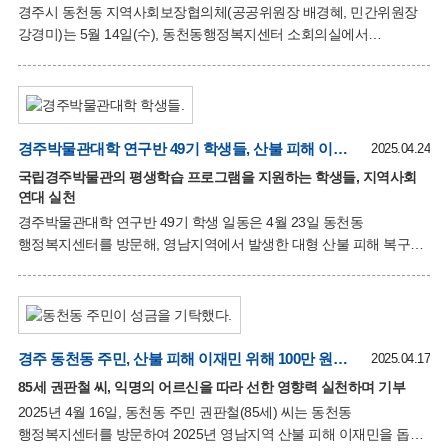
힘쓰겠다”고 말했다. 배경혜 동천동장은 “정신건강의 중요성이 커진
경주시 동천동 지역사회보장협의체(공공위원장 배경혜, 민간위원장
요즘, 주민들에게 실질적인 도움이 되는 뜻깊은 기회였다”며 감사의
강경미)는 5월 14일(수), 동천동행정복지센터 소회의실에서
정기회의를 열고 지역 복지 증진을 위한 다양한 사업을 논의하는
한편, 복지사각지대 해소를 위한 교육과 토론의 시간을 가졌다. 이날
회의에는 협의체 위원 12명이 참석해 3월과 4월에 추진된 ▲원스톱
세탁지원 사업 ▲사랑의 교통카드 지원사업에 대한 운영 결과를
공유하고, 오는 하반기 추진 예정인 저소득가구 대상 집수리
경주박물관대학 연구반 49기 학생들, 산불 피해 이재민 돕기 위해 성금 118만원 기탁
2025.04.24
지원사업의 방향과 계획에 대해 심도 있는 논의를 진행했다. 특히,
국립경주박물관의 평생학습 프로그램을 지원하는 학생들, 지역사회
위기가구 및 복지사각지대 발굴을 위한 교육 시간에는 타 도시의 실제
연대 실천
사례를 담은 영상 시청이 이어졌으며, 이를 통해 지역 내 위기가구에
경주박물관대학 연구반 49기 학생 일동은 4월 23일 동천동
대한 관심을 높이고 실질적인 대처 방안을 고민하는 뜻깊은 시간이
행정복지센터를 방문해, 영남지역에서 발생한 대형 산불 피해 복구를
마련됐다.
위해 성금 1,185,123원을 기탁했다. 경주박물관대학은
국립경주박물관의 활동을 지원하고, 전통 역사와 문화에 대해
교육하는 평생학습의 장으로 1994년 설립되어 30여 년의 전통을
이어오고 있다. 이 교육기관은 경주뿐만 아니라, 포항, 울산, 대구,
부산 등 인근 지역의 문화유산에 관심 있는 사람들을 대상으로
경주 동천동 주민, 산불 피해 이재민 위해 100만 원 성금 기탁
2025.04.17
기초반, 연구반, 테마반의 3개 과정을 운영하고 있다. 김동수 회장은
85세 권판철 씨, 익명의 어르신을 따라 선한 영향력 실천하며 기부
“어려움을 함께 나누는 이웃이 진짜 이웃”이라며, “갑작스러운 산불로
2025년 4월 16일, 동천동 주민 권판철(85세) 씨는 동천동
힘든 시간을 보내고 있을 이웃들에게 도움이 되기를 바란다”고
행정복지센터를 방문하여 2025년 영남지역 산불 피해 이재민을 돕기
전했다. 배경혜 동천동장은 “산불 피해 주민들을 위해 큰 도움을 주셔