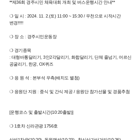
**제36회 경주시민 체육대회 개최 및 버스운행시간 안내**
❍ 일 시 : 2024. 11. 2.(토) 11:00 ~ 15:30 / 우천으로 시작시간
변경!!!!!
❍ 장 소 : 경주시민운동장
❍ 경기종목
: 대형바통달리기, 3인2각달리기, 화합달리기, 단체 줄넘기, 어르신
공굴리기, 한궁, OX퀴즈
❍ 응 원 석 : 본부석 우측(배치도 별첨)
❍ 응원단 지원 : 중식 및 간식 제공 / 응원단 참가선물 및 경품추첨
[운행코스 및 출발시간(10:20출발)]
❍ 1호차 신라관광 1756호
삼성1차@(10:20)- 동원맨션(10:23)– 창신상가삼거리(10:26)–