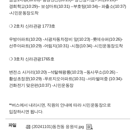
경희학교(10:29)– 보성마트(10:31) –부호탕(10:34)– 파출소(10:37)
-시민운동장도착
❍ 2호차 신라관광 1773호
우방아파트(10:20) -서광자동차정비 앞(10:23) -롯데슈퍼(10:26)-
선주아파트(10:29) -어림지(10:31) -시청(10:34) -시민운동장도착
❍ 3호차 신라관광1765호
변전소 사거리(10:20) –석탈해왕릉(10:23) –동사무소(10:26) -
황성초정문(10:29) -푸르지오아파트(10:31) -서라벌여중 (10:34)-
건화전기 맞은편(10:37) -시민운동장
**버스에서 내리시면, 직원의 안내에 따라 시민운동장으로
입장하시면 됩니다.
파일
(20241101)동천동 응원석.jpg